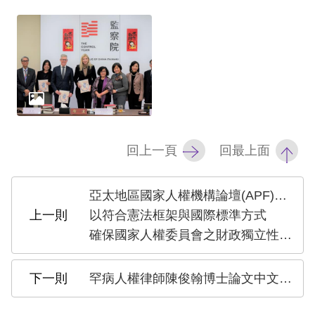
網
站
安
全
政
策
回上一頁
回最上面
隱
亞太地區國家人權機構論壇(APF)呼籲臺灣
私
以符合憲法框架與國際標準方式
權
確保國家人權委員會之財政獨立性及穩定運作
保
護
罕病人權律師陳俊翰博士論文中文譯作完成 身心障礙人權研究成果繼續推動台灣人權前進
政