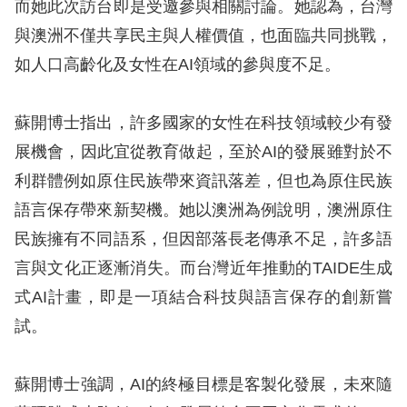
而她此次訪台即是受邀參與相關討論。她認為，台灣
訴
與澳洲不僅共享民主與人權價值，也面臨共同挑戰，
人
如人口高齡化及女性在AI領域的參與度不足。
權
資
蘇開博士指出，許多國家的女性在科技領域較少有發
料
庫
展機會，因此宜從教育做起，至於AI的發展雖對於不
利群體例如原住民族帶來資訊落差，但也為原住民族
無
語言保存帶來新契機。她以澳洲為例說明，澳洲原住
障
民族擁有不同語系，但因部落長老傳承不足，許多語
礙
言與文化正逐漸消失。而台灣近年推動的TAIDE生成
快
式AI計畫，即是一項結合科技與語言保存的創新嘗
捷
試。
鍵
請
蘇開博士強調，AI的終極目標是客製化發展，未來隨
選