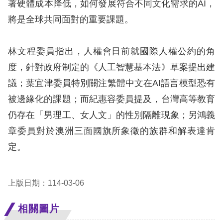
著硬體成本降低，如何發展符合不同文化需求的AI，
將是全球共同面對的重要課題。
擇
語
林文程委員指出，人權會日前就國際人權公約的角
言
度，針對政府制定的《人工智慧基本法》草案提出建
議；葉宜津委員特別關注繁體中文在AI語言模型恐有
兒少版
被邊緣化的課題；而紀惠容委員提及，台灣高等教育
回
仍存在「男理工、女人文」的性別隔離現象；另鴻義
首
章委員對於澳洲三面國旗所象徵的族群和解表達肯
頁
定。
網
上版日期：114-03-06
站
導
相關圖片
覽