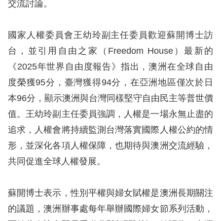
息
交流討論。
人
國家人權委員會王幼玲副主任委員歡迎蘇開博士訪
權
台，並引用自由之家（Freedom House）最新的
業
《2025年世界自由度報告》指出，澳洲在全球自由
務
度榮獲95分，臺灣獲得94分，在亞洲地區僅次於日
核
本96分，顯示澳洲與台灣同樣堅守自由民主等普世價
心
值。王幼玲副主任委員強調，人權是一場永無止盡的
人
追求，人權會將持續監測台灣落實國際人權公約的情
權
形，並深化各項人權保障，也期待與澳洲交流經驗，
公
約
共同促進全球人權發展。
陳
蘇開博士表示，性別平權與婦女賦權是澳洲長期關注
情
的議題，澳洲辦事處每年舉辦國際婦女節系列活動，
申