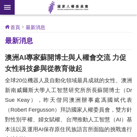
搜
前往主要內容區塊
尋
:::
[另
:::
首頁
最新消息
開
核
最新消息
心
新
人
權
視
公
澳洲AI專家蘇開博士與人權會交流 力促
約
窗]
女性科技參與從教育做起
關
全球20位機器人及自動化領域最具成就的女性、澳洲
於
本
新南威爾斯大學人工智慧研究所所長蘇開博士（Dr
會
Sue Keay），昨天偕同澳洲辦事處馮國斌代表
（Robert Fergusson）拜訪國家人權委員會，雙方針
最
對性別平權、婦女賦權、台灣推動人工智慧（AI）基
新
本法以及運用AI保存原住民族語言所面臨的挑戰進行
消