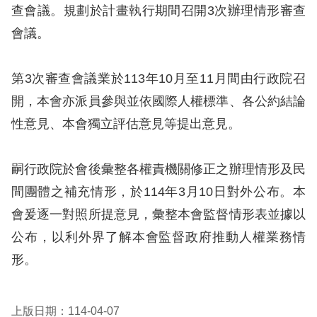
息
查會議。規劃於計畫執行期間召開3次辦理情形審查
會議。
人
權
第3次審查會議業於113年10月至11月間由行政院召
業
務
開，本會亦派員參與並依國際人權標準、各公約結論
性意見、本會獨立評估意見等提出意見。
核
心
嗣行政院於會後彙整各權責機關修正之辦理情形及民
人
權
間團體之補充情形，於114年3月10日對外公布。本
公
會爰逐一對照所提意見，彙整本會監督情形表並據以
約
公布，以利外界了解本會監督政府推動人權業務情
形。
陳
情
申
上版日期：114-04-07