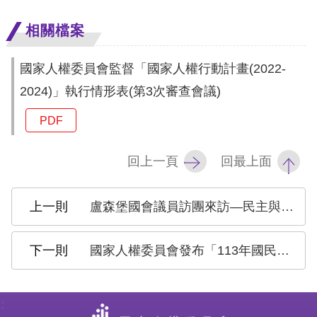
訴
相關檔案
人
權
國家人權委員會監督「國家人權行動計畫(2022-
資
2024)」執行情形表(第3次審查會議)
料
庫
PDF
無
回上一頁
回最上面
障
礙
盧森堡國會議員訪團來訪—民主與人權是臺盧的共同價值
快
捷
國家人權委員會發布「113年國民人權意識民意調查」結果，民眾最盼政府優先重視身心障礙者人權、改善勞動權
鍵
請
:
選