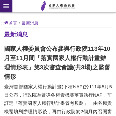
搜
前往主要內容區塊
尋
:::
[另
:::
首頁
最新消息
開
核
最新消息
心
新
人
權
視
公
國家人權委員會公布參與行政院113年10
約
窗]
月至11月間「落實國家人權行動計畫辦
關
理情形表」第3次審查會議(共3場)之監督
於
本
情形
會
臺灣首部國家人權行動計畫(下稱NAP)於111年5月5
日公布，行政院為督導各權責機關落實執行NAP，前
最
訂定「落實國家人權行動計畫管考規劃」，由各權責
新
消
機關填列辦理情形後，再由行政院於2個月內召開審