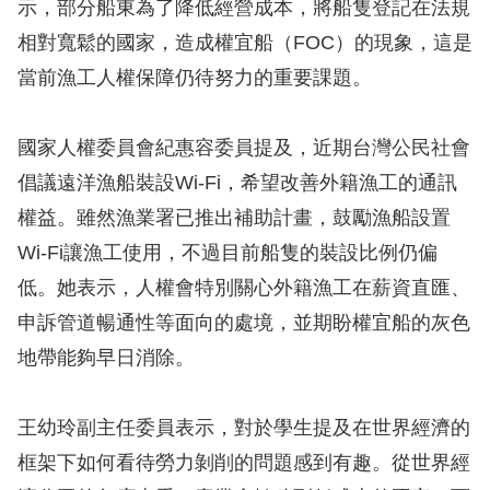
示，部分船東為了降低經營成本，將船隻登記在法規
訴
相對寬鬆的國家，造成權宜船（FOC）的現象，這是
人
當前漁工人權保障仍待努力的重要課題。
權
資
國家人權委員會紀惠容委員提及，近期台灣公民社會
料
庫
倡議遠洋漁船裝設Wi-Fi，希望改善外籍漁工的通訊
權益。雖然漁業署已推出補助計畫，鼓勵漁船設置
無
Wi-Fi讓漁工使用，不過目前船隻的裝設比例仍偏
障
低。她表示，人權會特別關心外籍漁工在薪資直匯、
礙
申訴管道暢通性等面向的處境，並期盼權宜船的灰色
快
地帶能夠早日消除。
捷
鍵
王幼玲副主任委員表示，對於學生提及在世界經濟的
請
框架下如何看待勞力剝削的問題感到有趣。從世界經
選