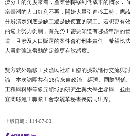
濟分工的角度來看，產業會轉移到低成本的國家，而
當臺灣的人口紅利不再，開始大量引進移工時，應該
擇
分辨清楚到底是缺工還是缺便宜的勞工。若想更有效
語
的遏止勞力剝削，首先勞工需要知道有哪些申訴的管
言
道；且涉及人口販運的案件會有刑事責任，希望執法
人員對強迫勞動的定義更有敏感度。
兒少版
回
雙方就外籍移工及漁民社群面臨的挑戰進行交流與討
首
論。本次訪團共有16位來自政治、經濟、國際關係、
頁
工程與科學等多元領域的研究生與大學生參與，並由
宜蘭縣漁工職業工會李麗華秘書長陪同出席。
網
站
上版日期：114-07-03
導
覽