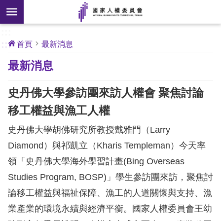
搜
前往主要內容區塊
尋
:::
[另
:::
首頁
最新消息
開
核
最新消息
心
新
人
權
視
公
史丹佛大學參訪團來訪人權會 聚焦討論
約
窗]
移工權益與漁工人權
關
史丹佛大學胡佛研究所教授戴雅門（Larry
於
本
Diamond）與祁凱立（Kharis Templeman）今天率
會
領「史丹佛大學海外學習計畫(Bing Overseas
Studies Program, BOSP)」學生參訪團來訪，聚焦討
最
論移工權益與福祉保障、漁工的人道關懷與支持、漁
新
業產業的環境永續與經濟平衡。國家人權委員會王幼
消