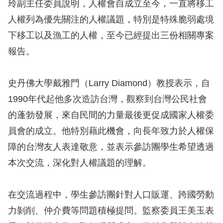
息
玲副主任委員說明，人權會自成立至今，一直將移工
人權列為優先關注的人權議題，特別是特殊脆弱處境
人
下移工以及漁工的人權，至今已經提出三份相關專案
權
報告。
業
務
史丹佛大學戴雅門（Larry Diamond）教授表示，自
核
1990年代起他多次造訪台灣，觀察到台灣公民社會
心
的蓬勃發展，來自民間的力量最後更促成國家人權委
人
員會的成立。他特別藉此機會，向長年致力於人權保
權
障的台灣友人表達敬意，並表示參訪團學生希望透過
公
約
本次交流，深化對人權議題的理解。
陳
在交流過程中，學生參訪團針對人口販運、跨國勞動
情
力剝削、仲介費等問題積極提問。監察委員王美玉表
申