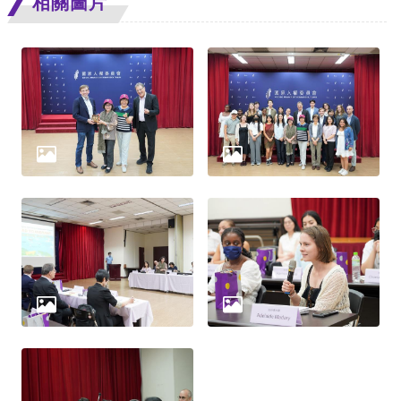
相關圖片
網
站
安
全
政
策
隱
私
權
保
護
政