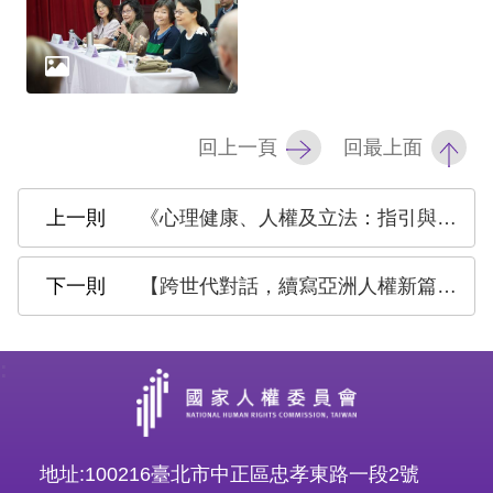
策
政
府
網
回上一頁
回最上面
站
資
《心理健康、人權及立法：指引與實踐》 (Mental health, human rights and legislation - Guidance and practice)
料
開
【跨世代對話，續寫亞洲人權新篇章！#2025亞洲人權跨世代對話論壇 開放報名】
放
宣
:
告
無
障
地址:100216臺北市中正區忠孝東路一段2號