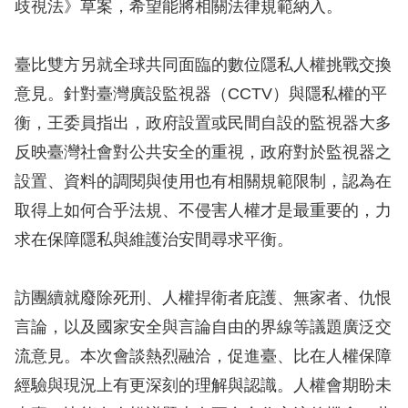
歧視法》草案，希望能將相關法律規範納入。
擇
臺比雙方另就全球共同面臨的數位隱私人權挑戰交換
語
意見。針對臺灣廣設監視器（CCTV）與隱私權的平
言
衡，王委員指出，政府設置或民間自設的監視器大多
反映臺灣社會對公共安全的重視，政府對於監視器之
兒少版
設置、資料的調閱與使用也有相關規範限制，認為在
回
取得上如何合乎法規、不侵害人權才是最重要的，力
首
求在保障隱私與維護治安間尋求平衡。
頁
訪團續就廢除死刑、人權捍衛者庇護、無家者、仇恨
網
言論，以及國家安全與言論自由的界線等議題廣泛交
站
流意見。本次會談熱烈融洽，促進臺、比在人權保障
導
經驗與現況上有更深刻的理解與認識。人權會期盼未
覽