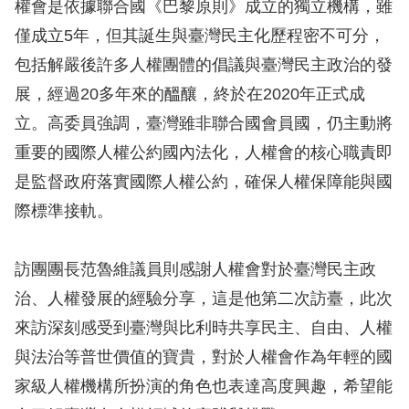
息
權會是依據聯合國《巴黎原則》成立的獨立機構，雖
僅成立5年，但其誕生與臺灣民主化歷程密不可分，
人
包括解嚴後許多人權團體的倡議與臺灣民主政治的發
權
展，經過20多年來的醞釀，終於在2020年正式成
業
立。高委員強調，臺灣雖非聯合國會員國，仍主動將
務
重要的國際人權公約國內法化，人權會的核心職責即
核
是監督政府落實國際人權公約，確保人權保障能與國
心
際標準接軌。
人
權
訪團團長范魯維議員則感謝人權會對於臺灣民主政
公
約
治、人權發展的經驗分享，這是他第二次訪臺，此次
來訪深刻感受到臺灣與比利時共享民主、自由、人權
陳
與法治等普世價值的寶貴，對於人權會作為年輕的國
情
家級人權機構所扮演的角色也表達高度興趣，希望能
申