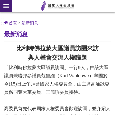
搜
前往主要內容區塊
尋
:::
[另
:::
首頁
最新消息
開
核
最新消息
心
新
人
權
視
公
比利時佛拉蒙大區議員訪團來訪
約
窗]
與人權會交流人權議題
關
「比利時佛拉蒙大區議員訪團」一行9人，由該大區
於
本
議員兼聯邦參議員范魯維（Karl Vanlouwe）率團於
會
今(15)日上午拜會國家人權委員會，由主席高涌誠委
員偕同葉大華委員、王麗珍委員接待。
最
新
高委員首先代表國家人權委員會歡迎訪團，並介紹人
消