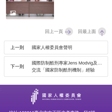
策
政
府
網
回上一頁
回最上面
站
資
國家人權委員會聲明
料
開
國際防制酷刑專家Jens Modvig及Sir Malcolm Evans來訪
放
交流「國家防制酷刑機制」經驗
宣
告
:
無
障