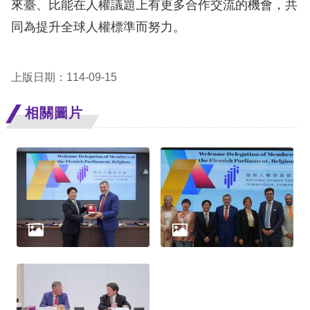
來臺、比能在人權議題上有更多合作交流的機會，共
同為提升全球人權標準而努力。
網
站
安
上版日期：114-09-15
全
相關圖片
政
策
隱
私
權
保
護
政