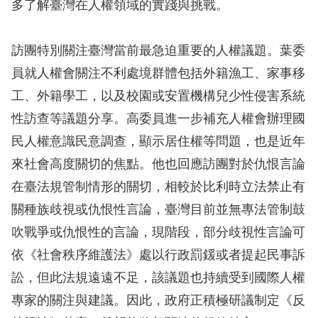
多了解臺灣在人權領域的實踐與挑戰。
訴
人
訪團特別關注臺灣當前最急迫重要的人權議題。葉委
權
員就人權會關注不利處境群體包括外籍漁工、家事移
資
工、外籍學工，以及校園或安置機構兒少性侵害系統
料
庫
性訪查等議題分享。高委員進一步補充人權會辦理國
民人權意識民意調查，顯示居住權等問題，也是近年
無
來社會高度關切的焦點。他也回應訪團對於仇恨言論
障
在臺法規管制情形的關切，相較於比利時立法禁止有
礙
關種族歧視或仇恨性言論，臺灣目前並無專法管制鼓
快
吹戰爭或仇恨性的言論，現階段，部分歧視性言論可
捷
依《社會秩序維護法》處以行政罰鍰或者提起民事訴
鍵
訟，但此法規遠遠不足，該議題也持續受到國際人權
請
專家的關注與建議。因此，政府正積極研議制定《反
選