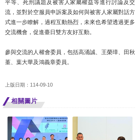
平等、死刑議題及被害人家屬權益等進行討論及交
訴
流，並對於空服員申訴案及如何與被害人家屬對話方
人
式進一步瞭解，過程互動熱烈，未來也希望透過更多
權
交流機會，促進臺日雙方友好互動。
資
料
庫
參與交流的人權會委員，包括高涌誠、王榮璋、田秋
堇、葉大華及鴻義章委員。
無
障
上版日期：114-09-10
礙
快
相關圖片
捷
鍵
請
選