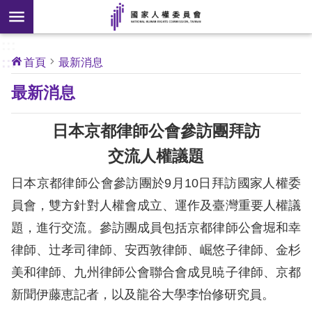
搜
前往主要內容區塊
尋
:::
[另
:::
首頁
最新消息
開
核
最新消息
心
新
人
權
視
公
日本京都律師公會參訪團拜訪
約
窗]
交流人權議題
關
日本京都律師公會參訪團於9月10日拜訪國家人權委
於
本
員會，雙方針對人權會成立、運作及臺灣重要人權議
會
題，進行交流。參訪團成員包括京都律師公會堀和幸
律師、辻孝司律師、安西敦律師、崛悠子律師、金杉
最
美和律師、九州律師公會聯合會成見暁子律師、京都
新
新聞伊藤恵記者，以及龍谷大學李怡修研究員。
消