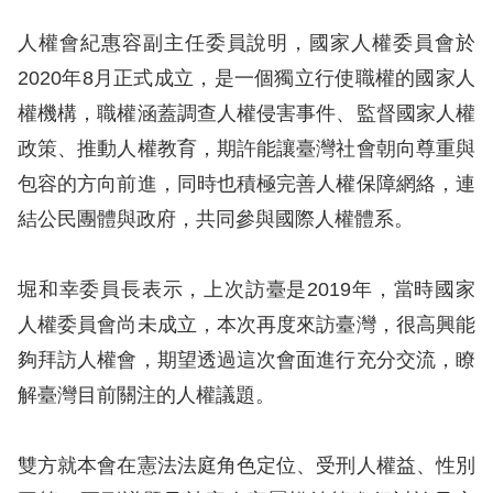
息
人權會紀惠容副主任委員說明，國家人權委員會於
人
2020年8月正式成立，是一個獨立行使職權的國家人
權
權機構，職權涵蓋調查人權侵害事件、監督國家人權
業
政策、推動人權教育，期許能讓臺灣社會朝向尊重與
務
包容的方向前進，同時也積極完善人權保障網絡，連
核
結公民團體與政府，共同參與國際人權體系。
心
人
堀和幸委員長表示，上次訪臺是2019年，當時國家
權
人權委員會尚未成立，本次再度來訪臺灣，很高興能
公
約
夠拜訪人權會，期望透過這次會面進行充分交流，瞭
解臺灣目前關注的人權議題。
陳
情
雙方就本會在憲法法庭角色定位、受刑人權益、性別
申