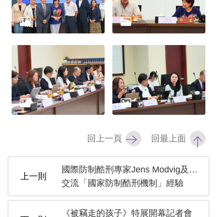
擇
語
言
兒少版
回
首
回上一頁
回最上面
頁
網
國際防制酷刑專家Jens Modvig及Sir Malcolm Evans來訪
站
交流「國家防制酷刑機制」經驗
導
覽
《被竊走的孩子》特展開幕記者會