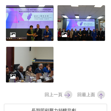
網
站
安
全
政
策
隱
私
權
保
回上一頁
回最上面
護
政
長期照顧壓力頻釀悲劇