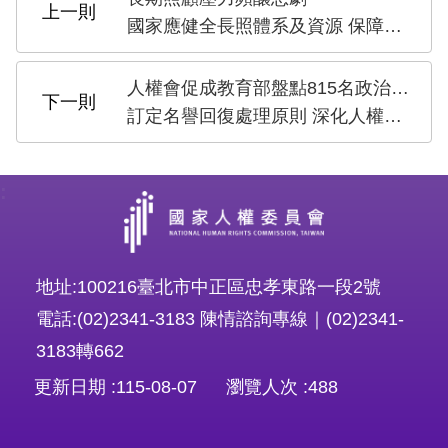
策
國家應健全長照體系及資源 保障生命與健康權
政
府
人權會促成教育部盤點815名政治受難者
網
訂定名譽回復處理原則 深化人權教育社會和解
站
資
:
料
開
放
地址:100216臺北市中正區忠孝東路一段2號
宣
電話:(02)2341-3183 陳情諮詢專線｜(02)2341-
告
3183轉662
無
更新日期
115-08-07
瀏覽人次
488
障