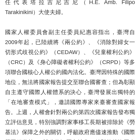
息
任代表塔拉吉尼吉尼（H.E. Amb. Filipo
Tarakinikini）大使夫婦。
人
權
國家人權委員會副主任委員紀惠容指出，臺灣自
業
2009年起，已陸續將《兩公約》、《消除對婦女一
務
切形式歧視公約》（CEDAW）、《兒童權利公約》
核
（CRC）及《身心障礙者權利公約》（CRPD）等多
心
項聯合國核心人權公約國內法化。臺灣因特殊的國際
人
地位，無法將國家報告提交至聯合國審查；但為彰顯
權
自主遵守國際人權體系的決心，臺灣發展出獨特的
公
約
「在地審查模式」，邀請國際專家來臺審查國家報
告。上週，人權會針對兩公約第四次國家報告發布獨
陳
立評估意見，特別強調對家事移工長期被排除於《勞
情
基法》保障之外的關切，呼籲政府應儘速推動《國際
申