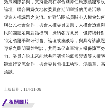
拓展國際參與，支持臺灣在聯合國原住民族議題常設
論壇、聯合國婦女地位委員會期間舉辦的周邊活動，
擇
促進人權議題之交流。針對訪團成員關心人權會如何
語
與公民社會合作，與會人權委員回應，人權會透過與
言
民間團體定期對話機制，廣納各方意見，也持續針對
特定議題舉辦研討會、論壇或座談等，與具有該議題
兒少版
專業之民間團體對談，共同為促進臺灣人權保障而努
回
力。委員亦盼未來能就共同關切的氣候變遷等人權議
首
題進行交流合作，與會委員包括王幼玲、鴻義章、高
頁
涌誠。
網
上版日期：114-11-06
站
導
相關圖片
覽