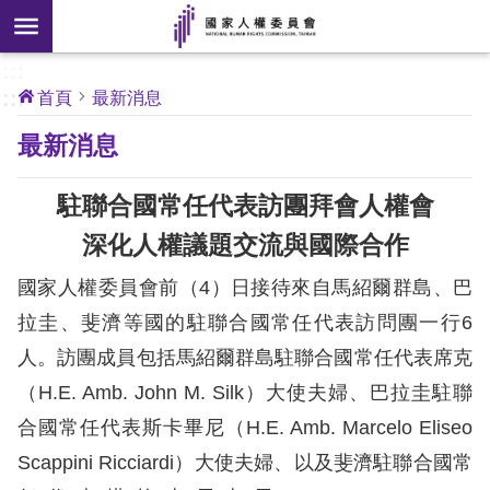
搜
前往主要內容區塊
尋
:::
[另
:::
首頁
最新消息
開
核
最新消息
心
新
人
權
視
公
駐聯合國常任代表訪團拜會人權會
約
窗]
深化人權議題交流與國際合作
關
國家人權委員會前（4）日接待來自馬紹爾群島、巴
於
本
拉圭、斐濟等國的駐聯合國常任代表訪問團一行6
會
人。訪團成員包括馬紹爾群島駐聯合國常任代表席克
（H.E. Amb. John M. Silk）大使夫婦、巴拉圭駐聯
最
合國常任代表斯卡畢尼（H.E. Amb. Marcelo Eliseo
新
Scappini Ricciardi）大使夫婦、以及斐濟駐聯合國常
消