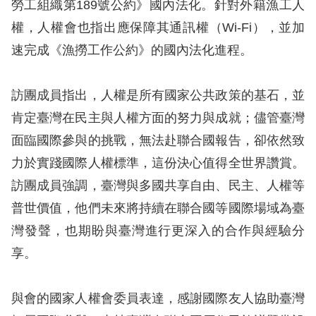
勞工組織第189號公約》國內法化。針對外籍漁工人
訴
權，人權會也指出應保障其通訊權（Wi-Fi），並加
人
速完成《漁撈工作公約》的國內法化進程。
權
資
訪團成員指出，人權是所有國家公共政策的基石，並
料
庫
肯定臺灣在民主與人權方面的努力與成就；儘管臺灣
面臨國際參與的挑戰，無法赴聯合國報告，卻依然致
無
力於實踐國際人權標準，這份決心值得全世界讚賞。
障
訪團成員強調，臺灣與多國共享自由、民主、人權等
礙
普世價值，他們未來將持續在聯合國等國際場域為臺
快
灣發聲，也期盼與臺灣進行更深入的合作與經驗分
捷
享。
鍵
請
與會的國家人權會委員表達，感謝國際友人協助臺灣
選