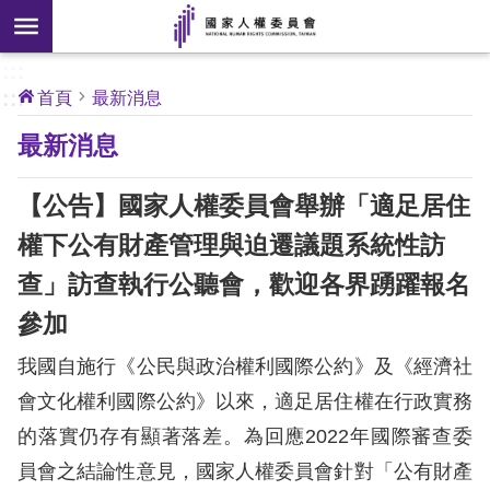
搜
前往主要內容區塊
尋
:::
[另
:::
首頁
最新消息
開
核
最新消息
心
新
人
權
視
公
【公告】國家人權委員會舉辦「適足居住
約
窗]
權下公有財產管理與迫遷議題系統性訪
關
查」訪查執行公聽會，歡迎各界踴躍報名
於
本
參加
會
我國自施行《公民與政治權利國際公約》及《經濟社
會文化權利國際公約》以來，適足居住權在行政實務
最
的落實仍存有顯著落差。為回應2022年國際審查委
新
消
員會之結論性意見，國家人權委員會針對「公有財產