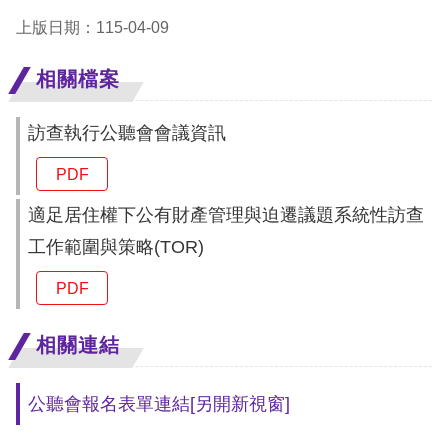
上版日期：115-04-09
網
相關檔案
站
安
訪查執行公聽會會議資訊
全
政
PDF
策
適足居住權下公有財產管理與迫遷議題系統性訪查
工作範圍與策略(TOR)
隱
私
PDF
權
相關連結
保
護
公聽會報名表單連結
[另開新視窗]
政