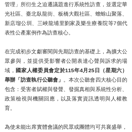
息
管理」所衍生之迫遷議題進行系統性訪查，並選定華
光社區、臺北臥龍街、板橋大觀社區、蟾蜍山聚落、
人
新店瑠公圳、三峽龍埔里劉家及樂生療養院等7個代
權
表性公產案例作為訪查核心。
業
務
在完成初步文獻審閱與先期訪查的基礎上，為擴大公
核
眾參與，並提供受影響者公開表達心聲與訴求的場
心
域，
國家人權委員會定於
115
年
4
月
25
日（星期六）
人
權
舉辦「訪查執行公聽會」
。本次公聽會四大核心目的
公
包含：受害者賦權與發聲、發掘真相與系統性分析、
約
政策檢視與機關回應，以及落實資訊透明與人權教
育。
陳
情
申
為使未能出席實體會議的民眾或團體均可共襄盛舉，