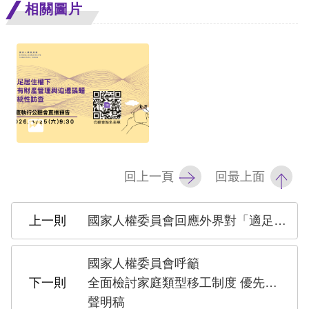
策
相關圖片
政
府
網
站
資
料
開
回上一頁
回最上面
放
宣
國家人權委員會回應外界對「適足居住權下公有財產管理與迫遷議題系統性訪查」之意見
告
國家人權委員會呼籲
無
全面檢討家庭類型移工制度 優先強化公共照顧體系
障
聲明稿