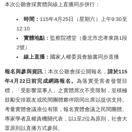
訴
本次公聽會採實體與線上直播同步併行：
人
時間：
115年4月25日（星期六）上午9:30至
權
12:10
資
實體地點：
監察院禮堂（臺北市忠孝東路1段
料
2號）
庫
線上直播：
國家人權委員會臉書同步直播
無
報名與參與資訊：
本次公聽會採公開報名，
請於
115
障
年
4
月
22
日前完成網路報名
。
為落實受害者發聲目
礙
標，「受影響當事人」之實體席次不受限制，並積極
快
捷
鼓勵安排親友或民間團體夥伴陪同出席以提供支持。
鍵
考量實體會議座位有限，報名實體會議之民間團體、
專家學者及權責機關代表，以1至2位為原則，社會大
請
眾原則以直播方式參與。
選