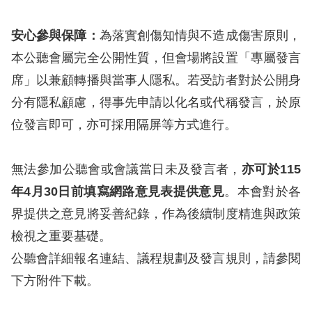
擇
安心參與保障：
為落實創傷知情與不造成傷害原則，
語
本公聽會屬完全公開性質，但會場將設置「專屬發言
席」以兼顧轉播與當事人隱私。若受訪者對於公開身
言
分有隱私顧慮，得事先申請以化名或代稱發言，於原
兒少版
位發言即可，亦可採用隔屏等方式進行。
回
無法參加公聽會或會議當日未及發言者，
亦可於
115
首
年
4
月
30
日前填寫網路意見表提供意見
。本會對於各
頁
界提供之意見將妥善紀錄，作為後續制度精進與政策
檢視之重要基礎。
網
公聽會詳細報名連結、議程規劃及發言規則，請參閱
站
下方附件下載。
導
覽