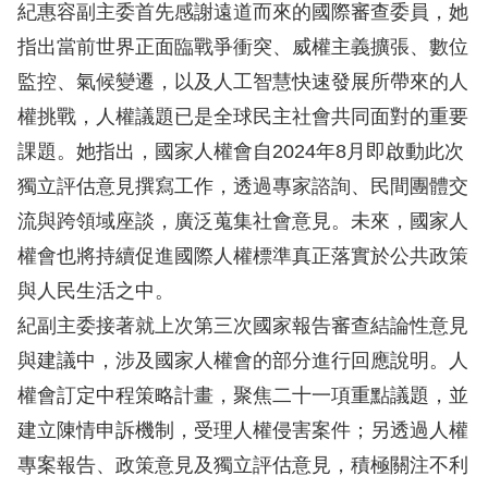
息
紀惠容副主委首先感謝遠道而來的國際審查委員，她
指出當前世界正面臨戰爭衝突、威權主義擴張、數位
人
監控、氣候變遷，以及人工智慧快速發展所帶來的人
權
權挑戰，人權議題已是全球民主社會共同面對的重要
業
務
課題。她指出，國家人權會自2024年8月即啟動此次
獨立評估意見撰寫工作，透過專家諮詢、民間團體交
核
流與跨領域座談，廣泛蒐集社會意見。未來，國家人
心
權會也將持續促進國際人權標準真正落實於公共政策
人
與人民生活之中。
權
公
紀副主委接著就上次第三次國家報告審查結論性意見
約
與建議中，涉及國家人權會的部分進行回應說明。人
權會訂定中程策略計畫，聚焦二十一項重點議題，並
陳
建立陳情申訴機制，受理人權侵害案件；另透過人權
情
專案報告、政策意見及獨立評估意見，積極關注不利
申