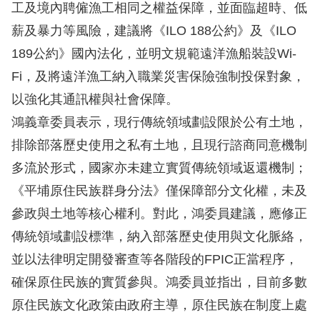
工及境內聘僱漁工相同之權益保障，並面臨超時、低
擇
薪及暴力等風險，建議將《ILO 188公約》及《ILO
189公約》國內法化，並明文規範遠洋漁船裝設Wi-
語
Fi，及將遠洋漁工納入職業災害保險強制投保對象，
言
以強化其通訊權與社會保障。
兒少版
鴻義章委員表示，現行傳統領域劃設限於公有土地，
排除部落歷史使用之私有土地，且現行諮商同意機制
回
多流於形式，國家亦未建立實質傳統領域返還機制；
首
《平埔原住民族群身分法》僅保障部分文化權，未及
頁
參政與土地等核心權利。對此，鴻委員建議，應修正
傳統領域劃設標準，納入部落歷史使用與文化脈絡，
網
並以法律明定開發審查等各階段的FPIC正當程序，
站
確保原住民族的實質參與。鴻委員並指出，目前多數
導
原住民族文化政策由政府主導，原住民族在制度上處
覽