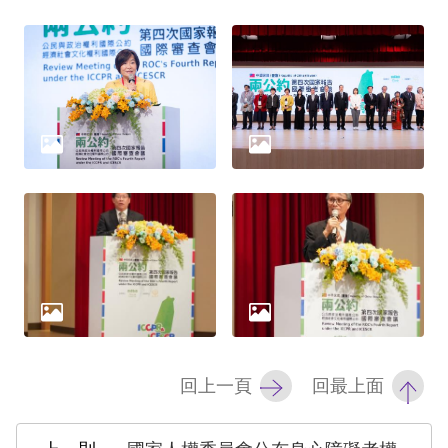
礙
網
頁
宣
言
回上一頁
回最上面