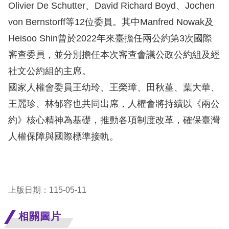
策
Olivier De Schutter、David Richard Boyd、Jochen
von Bernstorff等12位委員。其中Manfred Nowak及
政
Heisoo Shin曾於2022年來臺擔任兩公約第3次國際
府
審查委員，並分別擔任本次審查會議公政公約組及經
網
社文公約組的主席。
站
國家人權會委員王幼玲、王榮璋、田秋堇、葉大華、
資
王麗珍、林郁容也共同出席，人權會將持續以《兩公
料
約》核心精神為基礎，推動各項制度改革，確保臺灣
開
人權保障與國際標準接軌。
放
宣
告
上版日期：115-05-11
無
障
相關圖片