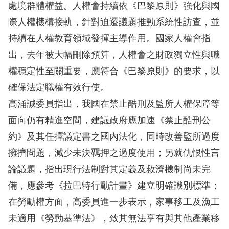
訴
處境群體權益。人權會持續依《巴黎原則》強化與國
際人權機構接軌，針對迫遷議題推動系統性訪查，並
人
持續在人權教育領域發揮主導作用。國家人權會指
權
出，去年被大幅刪除預算，人權會之財政獨立性與職
資
權穩定性至關重要，應符合《巴黎原則》的要求，以
料
庫
確保法定職權有效行使。
高涌誠委員指出，我國在禁止酷刑及監所人權保障等
無
面向仍有精進空間，建議政府應加速《禁止酷刑公
障
約》及其任擇議定書之國內法化，同時改善監所過度
礙
擁擠問題，減少未決羈押之過度使用；另就仇恨性言
快
論議題，指出現行法制對其定義及救濟機制尚未完
捷
備，應參考《拉巴特行動計畫》建立明確識別標準；
鍵
在勞動權方面，高委員進一步表示，家事移工及漁工
請
未適用《勞動基準法》，致其無法享有與其他產業移
選