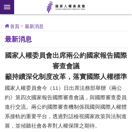
搜
前往主要內容區塊
尋
:::
[另
:::
首頁
最新消息
開
核
最新消息
心
新
人
權
視
公
國家人權委員會出席兩公約國家報告國際
約
窗]
審查會議
關
籲持續深化制度改革，落實國際人權標準
於
本
國家人權委員會今（11）日出席法務部舉辦《兩公
會
約》第四次國家報告國際審查會議，與國際審查委員
進行交流。兩公約國際審查機制係我國與國際人權體
最
系接軌的重要平台，透過對話檢視國家政策與法制進
新
消
展，並傾聽社會各界對人權保障之期待。