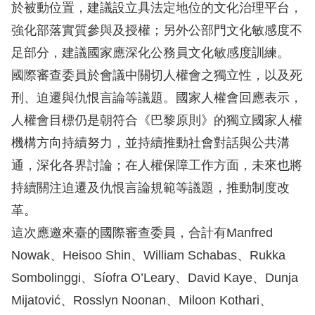
於被動位置，建議設立具法定地位的文化治理平台，
強化部落實質參與及授權；另外公部門文化敏感度不
網
足部分，建議國家應深化公務員文化敏感度訓練。
站
國際審查委員於會議中關切人權會之獨立性，以及死
安
刑、迫遷與仇恨言論等議題。國家人權會回應表示，
全
人權會目標仍是朝符合《巴黎原則》的獨立國家人權
政
機構方向持續努力，並持續推動社會對話與公共溝
策
通，深化各界討論；在人權保障工作方面，未來也將
隱
持續關注迫遷及仇恨言論規範等議題，推動制度改
私
革。
權
這次應邀來臺的國際審查委員，合計有Manfred
保
Nowak、Heisoo Shin、William Schabas、Rukka
護
Sombolinggi、Síofra O’Leary、David Kaye、Dunja
政
Mijatović、Rosslyn Noonan、Miloon Kothari、