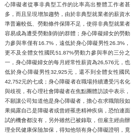
心障礙者從事非典型工作的比率高出整體工作者甚
網
多，而且呈現增加趨勢，由於非典型就業者的薪資水
站
準普遍較低、勞動條件保障不足，使得非典型就業者
安
容易成為遭受勞動剝削的群體；身心障礙婦女的勞動
全
力參與率僅有16.7%，遠低於身心障礙男性26.3%，
政
更不及全體女性國民51.87%勞動力參與率的三分之
策
一，身心障礙婦女的每月經常性薪資為26,576元，也
低於身心障礙男性32,925元，還不到全體女性國民
隱
42,752元的七成；身心障礙者在職場持續遭受污名化
私
與歧視，有心理社會障礙者在焦點團體訪談中表示，
權
不願讓公司知道他是身心障礙者，擔心在求職階段如
保
果揭露自己是障礙者或曾經罹患精神疾病，恐怕連面
護
試的機會都沒有，另外雖然已被錄取，但雇主經由辦
政
理全民健康保險加保，得知他領有身心障礙證明，竟