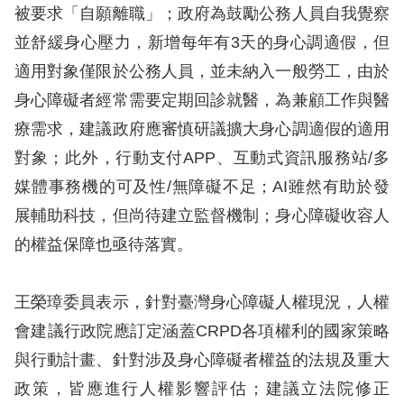
策
被要求「自願離職」；政府為鼓勵公務人員自我覺察
並舒緩身心壓力，新增每年有3天的身心調適假，但
政
適用對象僅限於公務人員，並未納入一般勞工，由於
府
身心障礙者經常需要定期回診就醫，為兼顧工作與醫
網
療需求，建議政府應審慎研議擴大身心調適假的適用
站
對象；此外，行動支付APP、互動式資訊服務站/多
資
媒體事務機的可及性/無障礙不足；AI雖然有助於發
料
展輔助科技，但尚待建立監督機制；身心障礙收容人
開
的權益保障也亟待落實。
放
宣
王榮璋委員表示，針對臺灣身心障礙人權現況，人權
告
會建議行政院應訂定涵蓋CRPD各項權利的國家策略
無
與行動計畫、針對涉及身心障礙者權益的法規及重大
障
政策，皆應進行人權影響評估；建議立法院修正