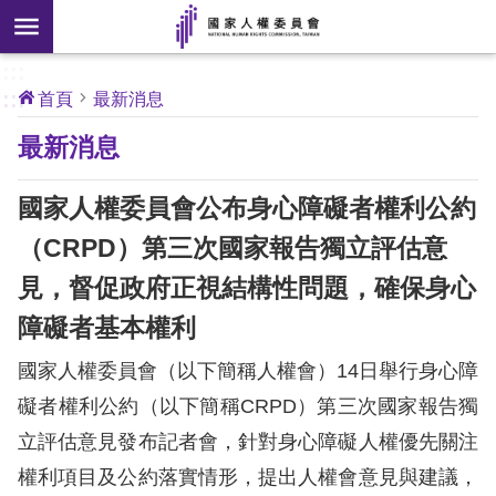
搜
前往主要內容區塊
尋
:::
[另
:::
首頁
最新消息
開
核
最新消息
心
新
人
權
視
公
國家人權委員會公布身心障礙者權利公約
約
窗]
（CRPD）第三次國家報告獨立評估意
關
見，督促政府正視結構性問題，確保身心
於
本
障礙者基本權利
會
國家人權委員會（以下簡稱人權會）14日舉行身心障
礙者權利公約（以下簡稱CRPD）第三次國家報告獨
最
立評估意見發布記者會，針對身心障礙人權優先關注
新
消
權利項目及公約落實情形，提出人權會意見與建議，