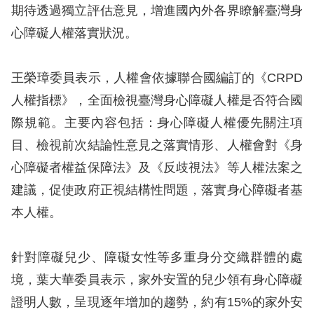
息
期待透過獨立評估意見，增進國內外各界瞭解臺灣身
心障礙人權落實狀況。
人
權
王榮璋委員表示，人權會依據聯合國編訂的《CRPD
業
務
人權指標》，全面檢視臺灣身心障礙人權是否符合國
際規範。主要內容包括：身心障礙人權優先關注項
核
目、檢視前次結論性意見之落實情形、人權會對《身
心
心障礙者權益保障法》及《反歧視法》等人權法案之
人
權
建議，促使政府正視結構性問題，落實身心障礙者基
公
本人權。
約
針對障礙兒少、障礙女性等多重身分交織群體的處
陳
境，葉大華委員表示，家外安置的兒少領有身心障礙
情
申
證明人數，呈現逐年增加的趨勢，約有15%的家外安