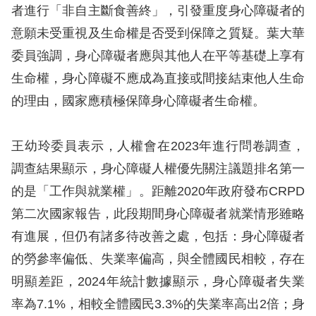
者進行「非自主斷食善終」，引發重度身心障礙者的
擇
意願未受重視及生命權是否受到保障之質疑。葉大華
委員強調，身心障礙者應與其他人在平等基礎上享有
語
生命權，身心障礙不應成為直接或間接結束他人生命
言
的理由，國家應積極保障身心障礙者生命權。
兒少版
王幼玲委員表示，人權會在2023年進行問卷調查，
回
調查結果顯示，身心障礙人權優先關注議題排名第一
首
的是「工作與就業權」。距離2020年政府發布CRPD
頁
第二次國家報告，此段期間身心障礙者就業情形雖略
有進展，但仍有諸多待改善之處，包括：身心障礙者
網
的勞參率偏低、失業率偏高，與全體國民相較，存在
站
明顯差距，2024年統計數據顯示，身心障礙者失業
導
率為7.1%，相較全體國民3.3%的失業率高出2倍；身
覽