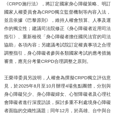
礙
《CRPD施行法》，將訂定國家身心障礙策略、明訂
網
國家人權委員會為CRPD獨立監督機制等內容入法，
頁
並且依據《巴黎原則》，維持人權會預算、人事及運
宣
作的獨立性；建議司法院修正《身心障礙者近用司法
言
指引》、重新檢視「身心障礙者擔任國民法官的司法
協助」各項內容；另建議考試院訂定權責事項之合理
調整指引，身心障礙者參與各類國家考試的應考措施
審查，應充分考量CRPD合理調整之原則。
王榮璋委員另說明，人權會為撰擬CRPD獨立評估意
見，於2025年8月至10月辦理4場焦點團體，分別與
身心障礙兒少、身心障礙婦女、心智障礙者及心理社
會障礙者進行深度訪談，探討多重不利處境身心障礙
者面臨的交織性議題；同年12月，於高雄、台中與台