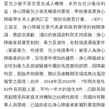
訴
置兒少被不當安置在成人機構，未符合兒少最佳利
益；身心障礙兒少表意權亟待重視，學校應落實身心
人
障礙學生本人參與訂定「個別化教育計畫」（IEP）
權
之規定、身心障礙兒童代表參與政府辦理的相關會
資
料
議，應提供適齡、淺白的會議資料與支持措施；身心
庫
障礙者易遭受剝削、暴力及虐待，各類保護通報案件
（家庭暴力、性侵害、兒少保護事件）被害人為身心
無
障礙者的比率，呈現逐年增加的趨勢；身心障礙婦女
障
在性別暴力及跟蹤騷擾中屬於高度脆弱群體，因障礙
礙
特質，面臨求助困難、難以迅速離開現場或無法蒐證
快
報警之困境；此外，2018年至2024年，7年間共發生
捷
鍵
62件長照殺人案，平均一年大約發生9件，凸顯長期
照顧體系與家庭支持機制之結構性困境；而國內有醫
請
事人員聲稱，已協助多位身心障礙者家屬對重度障礙
選