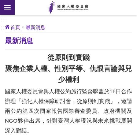
搜
前往主要內容區塊
尋
:::
[另
:::
首頁
最新消息
開
核
最新消息
心
新
人
權
視
公
從原則到實踐
約
窗]
聚焦企業人權、性別平等、仇恨言論與兒
關
少權利
於
本
國家人權委員會與人權公約施行監督聯盟於16日合作
會
辦理「強化人權保障研討會：從原則到實踐」，邀請
兩公約第四次國家報告國際審查委員、政府機關及
最
NGO夥伴出席，針對臺灣人權現況與未來挑戰展開
新
消
深入對話。