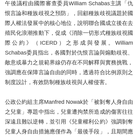
午後議程由國際審查委員William Schabas主講「仇
恨言論和種族歧視之預防」，回顧種族歧視議題於國
網
際人權法發展中的核心地位，說明聯合國成立後在去
站
殖民化浪潮推動下，促成《消除一切形式種族歧視國
安
際公約》（ICERD）之形成與發展。William
全
Schabas委員指出，各國對於仇恨言論與煽動歧視、
政
敵意或暴力之規範界線仍存在不同解釋與實務挑戰，
策
強調應在保障言論自由的同時，透過符合比例原則之
隱
制度設計，有效防制種族歧視與人權侵害。
私
權
公政公約組主席Manfred Nowak於「被剝奪人身自由
保
之兒童」專題中指出，兒童遭拘禁所造成的傷害往往
護
深遠且難以逆轉，並引用《兒童權利公約》強調剝奪
政
兒童人身自由措施應僅作為「最後手段」，且期間應