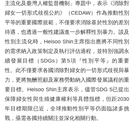
主流化及臺灣人權監督機制」專題中，表示《消除對
擇
婦女一切形式歧視公約》（CEDAW）作為推動性別
平等的重要國際規範，不僅要求消除基於性別的差別
語
待遇，也透過一般性建議進一步解釋性別暴力。談及
言
性別主流化時，Heisoo Shin主席指出應將不同性別
兒少版
的需求納入政策制定及執行評估過程，並特別強調永
續發展目標（SDGs）第5項『性別平等』的重要
回
性。此不僅要求各國消除對婦女的一切形式歧視與暴
首
力，更將無酬照顧及家務勞動納入國際發展議程的重
頁
要目標。Heisoo Shin主席表示，儘管SDG 5已提出
保障婦女性與生殖健康權利等具體指標，但距2030
網
年目標期限已近，全球推動性別平等仍面臨諸多挑
站
戰，亟需各國持續關注並深化相關行動。
導
覽