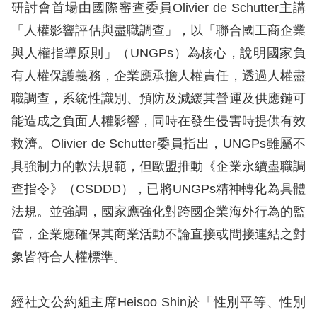
訴
研討會首場由國際審查委員Olivier de Schutter主講
「人權影響評估與盡職調查」，以「聯合國工商企業
人
與人權指導原則」（UNGPs）為核心，說明國家負
權
有人權保護義務，企業應承擔人權責任，透過人權盡
資
職調查，系統性識別、預防及減緩其營運及供應鏈可
料
庫
能造成之負面人權影響，同時在發生侵害時提供有效
救濟。Olivier de Schutter委員指出，UNGPs雖屬不
無
具強制力的軟法規範，但歐盟推動《企業永續盡職調
障
查指令》（CSDDD），已將UNGPs精神轉化為具體
礙
法規。並強調，國家應強化對跨國企業海外行為的監
快
管，企業應確保其商業活動不論直接或間接連結之對
捷
象皆符合人權標準。
鍵
請
經社文公約組主席Heisoo Shin於「性別平等、性別
選