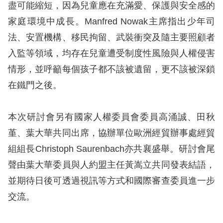
策
盡可能縮短，因為兒童應在充滿愛、保護與安全感的
家庭環境中成長。Manfred Nowak主席指出少年司
政
法、安置機構、移民拘留、武裝衝突及隨主要照顧者
府
入監等領域，均存在兒童遭受制度性風險與人權侵害
網
情形，並呼籲每個孩子都不該被遺留，更不該被深鎖
站
在鐵門之後。
資
料
本次研討會另有國家人權委員會委員高涌誠、田秋
開
堇、葉大華共同出席，協辦單位歐洲經貿辦事處經貿
放
組組長Christoph Saurenbach亦共襄盛舉。研討會尾
宣
聲由葉大華委員與人約盟主任黃嵩立共同發表結語，
告
並期待日後可透過視訊等方式和國際審查委員進一步
無
交流。
障