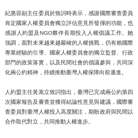
息
紀惠容副主任委員於致詞時表示，感謝國際審查委員
人
肯定國家人權委員會獨立評估意見所發揮的功能，也
權
感謝人約盟及NGO夥伴長期投入人權倡議工作。她
業
務
強調，面對未來越來越嚴峻的人權挑戰，仍有賴國際
專業經驗的引導、國家人權委員會的獨立監督、行政
核
部門的政策落實，以及民間社會的倡議參與，共同深
心
化兩公約精神，持續推動臺灣人權保障向前邁進。
人
權
公
人約盟主任黃嵩立致詞指出，臺灣已完成兩公約第四
約
次國家報告及審查並獲得結論性意見與建議，國際審
查委員對臺灣人權投入高度關注，期盼政府與民間以
陳
合作取代對立，共同推動人權進步。
情
申