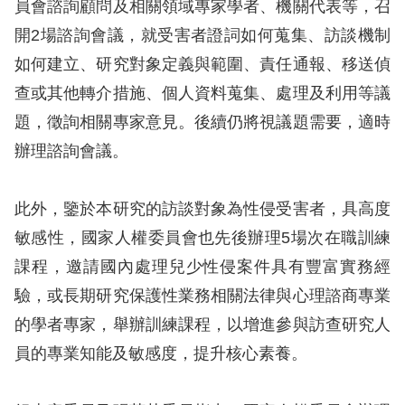
員會諮詢顧問及相關領域專家學者、機關代表等，召
訴
開2場諮詢會議，就受害者證詞如何蒐集、訪談機制
人
如何建立、研究對象定義與範圍、責任通報、移送偵
權
查或其他轉介措施、個人資料蒐集、處理及利用等議
資
題，徵詢相關專家意見。後續仍將視議題需要，適時
料
庫
辦理諮詢會議。
無
此外，鑒於本研究的訪談對象為性侵受害者，具高度
障
敏感性，國家人權委員會也先後辦理5場次在職訓練
礙
課程，邀請國內處理兒少性侵案件具有豐富實務經
快
驗，或長期研究保護性業務相關法律與心理諮商專業
捷
的學者專家，舉辦訓練課程，以增進參與訪查研究人
鍵
員的專業知能及敏感度，提升核心素養。
請
選