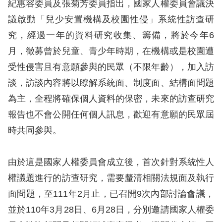
息
紀惠容委員及張菊芳委員指出，國家人權委員會議決
議啟動「兒少安置機構及校園性侵」系統性訪查研
人
究，經過一年的資料研究收集、籌備，將於今年6
權
月，徵募曾於兒童、青少年時期，在機構或是校園遭
業
受性侵害且有意願參與的民眾（不限年齡），加入訪
務
談，訪談內容將以瞭解系統面、制度面、結構面問題
核
為主，全程將確保個人資料的保密，未來的訪查研究
心
報告也不會公開任何個人訊息，歡迎有意願的民眾屆
人
時共同參與。
權
公
約
由於這是國家人權委員會成立後，首次針對系統性人
權議題進行的訪查研究，需要釐清相關法規面及執行
陳
面問題，至111年2月止，已召開9次內部討論會議，
情
並於110年3月28日、6月28日，分別邀請國家人權委
申