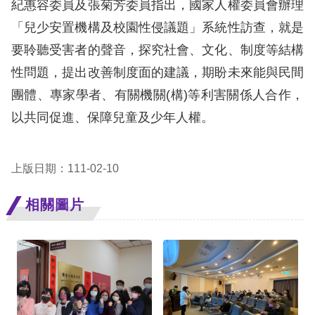
紀惠容委員及張菊芳委員指出，國家人權委員會辦理
「兒少安置機構及校園性侵議題」系統性訪查，就是
擇
要聆聽受害者的聲音，探究社會、文化、制度等結構
語
性問題，提出改善制度面的建議，期盼未來能與民間
言
團體、專家學者、有關機關(構)等利害關係人合作，
以共同促進、保障兒童及少年人權。
兒少版
回
上版日期：111-02-10
首
相關圖片
頁
網
站
導
覽