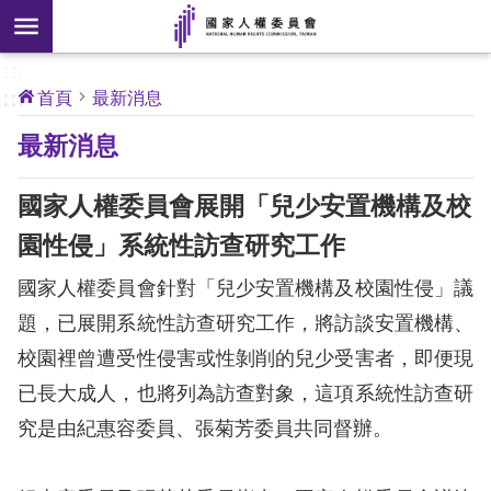
搜
前往主要內容區塊
尋
:::
[另
:::
首頁
最新消息
開
核
最新消息
心
新
人
權
視
公
國家人權委員會展開「兒少安置機構及校
約
窗]
園性侵」系統性訪查研究工作
關
國家人權委員會針對「兒少安置機構及校園性侵」議
於
本
題，已展開系統性訪查研究工作，將訪談安置機構、
會
校園裡曾遭受性侵害或性剝削的兒少受害者，即便現
已長大成人，也將列為訪查對象，這項系統性訪查研
最
究是由紀惠容委員、張菊芳委員共同督辦。
新
消