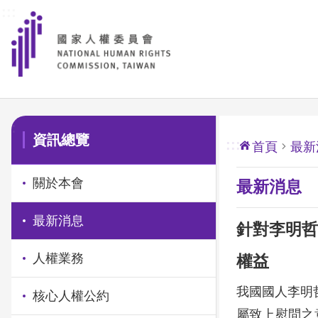
:::
前往主要內容區塊
:::
資訊總覽
:::
首頁
最新
關於本會
最新消息
最新消息
針對李明哲
人權業務
權益
我國國人李明
核心人權公約
屬致上慰問之