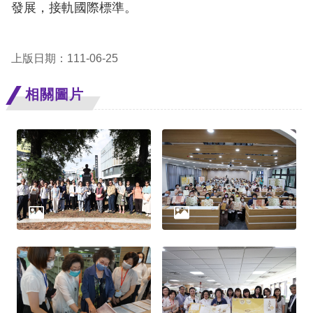
策
發展，接軌國際標準。
政
府
上版日期：111-06-25
網
相關圖片
站
資
料
開
放
宣
告
無
障