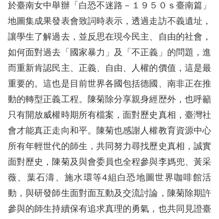
訴
於臺南女中舉辦「白恐不迷路－１９５０ｓ臺南篇」
地圖集成果發表會致詞時表示，透過走訪不義遺址，
人
讓學生了解過去，並反思在現今民主、自由的社會，
權
如何面對過去「國家暴力」及「不正義」的問題，進
資
而重新肯認民主、正義、自由、人權的價值，這是最
料
庫
重要的。這也是目前世界各國包括德國、南非正在推
動的轉型正義工程。陳菊除分享親身經歴外，也呼籲
無
只有開放威權時期所有檔案，面對歷史真相，臺灣社
障
會才能真正走向和平。陳菊也感謝人權教育資源中心
礙
所有年輕世代的師生，共同努力尋找歷史真相，誠實
快
面對歷史，陳菊及與會委員也全程參與李媽兜、黃采
捷
薇、葉石濤、施水環等4組白恐地圖世界咖啡館活
鍵
動，與研發師生面對面互動及交流討論，陳菊除期許
請
參與的師生持續保有追求真理的勇氣，也共同見證臺
選