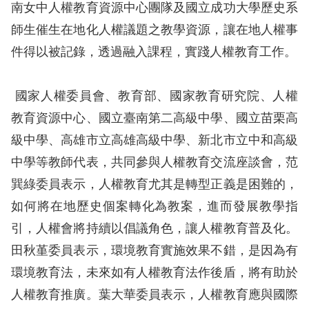
南女中人權教育資源中心團隊及國立成功大學歷史系
擇
師生催生在地化人權議題之教學資源，讓在地人權事
件得以被記錄，透過融入課程，實踐人權教育工作。
語
言
國家人權委員會、教育部、國家教育研究院、人權
兒少版
教育資源中心、國立臺南第二高級中學、國立苗栗高
級中學、高雄市立高雄高級中學、新北市立中和高級
回
中學等教師代表，共同參與人權教育交流座談會，范
首
巽綠委員表示，人權教育尤其是轉型正義是困難的，
頁
如何將在地歷史個案轉化為教案，進而發展教學指
引，人權會將持續以倡議角色，讓人權教育普及化。
網
田秋堇委員表示，環境教育實施效果不錯，是因為有
站
環境教育法，未來如有人權教育法作後盾，將有助於
導
人權教育推廣。葉大華委員表示，人權教育應與國際
覽