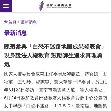
搜
前往主要內容區塊
尋
:::
[另
:::
首頁
最新消息
開
核
最新消息
心
新
人
權
視
公
陳菊參與「白恐不迷路地圖成果發表會」
約
窗]
現身說法人權教育 鼓勵師生追求真理勇
關
氣
於
本
國家人權委員會陳菊主任委員及鴻義章、范巽綠、田
會
秋堇、王幼玲、紀惠容、葉大華等一行委員，於111
年6月23日參訪「臺南市湯德章大道」等人權場址，
最
6月24日參加教育部國教署人權教育資源中心於臺南
新
消
女中舉辦「白恐不迷路－１９５０ｓ臺南篇」地圖集