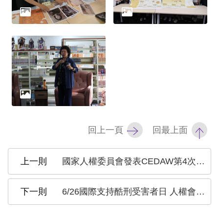
礙
網
頁
宣
言
回上一頁
回最上面
國家人權委員會發表CEDAW第4次國家報告獨立評估意見 關注婦女權益 呼籲保障性別平權
6/26國際支持酷刑受害者日 人權會預推防酷機制 呼籲儘速通過《禁止酷刑公約》相關法案