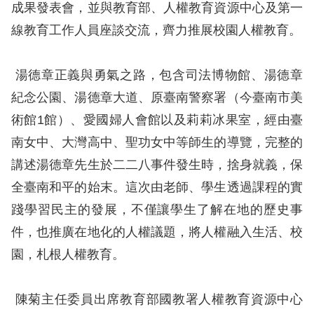
息
成果發表會，並與教育部、人權教育資源中心及第一
線教育工作人員座談交流，齊力推展校園人權教育。
人
權
湯德章正義與勇氣之路，包含司法博物館、湯德章
業
務
紀念公園、湯德章大道、原臺南警察署（今臺南市美
術館1館）、愛國婦人會館以及莉莉冰果室，經由臺
核
南女中、大灣高中、聖功女中等師生的導覽，完整的
心
講述湯德章先生於二二八事件發生時，捨身就義，保
人
全臺南和平的始末。這次由老師、學生透過課程的實
權
公
踐學習民主的發展，不僅讓學生了解在地的歷史事
約
件，也推廣在地化的人權議題，將人權融入生活、校
園，札根人權教育。
陳
情
陳菊主任委員出席教育部國教署人權教育資源中心
申