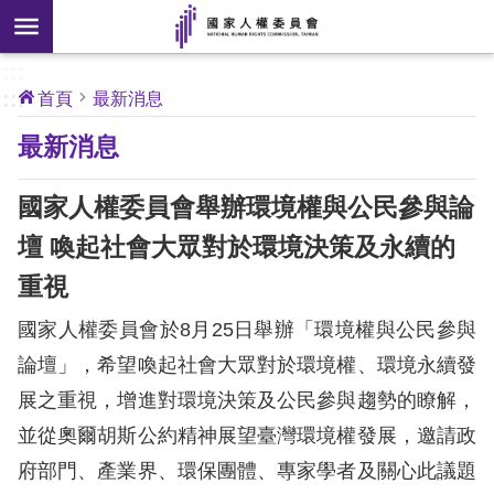
搜
前往主要內容區塊
尋
:::
[另
:::
首頁
最新消息
開
核
最新消息
心
新
人
權
視
公
國家人權委員會舉辦環境權與公民參與論
約
窗]
壇 喚起社會大眾對於環境決策及永續的
關
重視
於
本
國家人權委員會於8月25日舉辦「環境權與公民參與
會
論壇」，希望喚起社會大眾對於環境權、環境永續發
展之重視，增進對環境決策及公民參與趨勢的瞭解，
最
並從奧爾胡斯公約精神展望臺灣環境權發展，邀請政
新
消
府部門、產業界、環保團體、專家學者及關心此議題