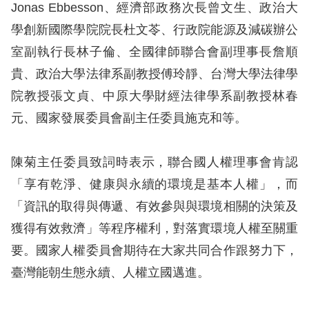
訴
Jonas Ebbesson、經濟部政務次長曾文生、政治大
學創新國際學院院長杜文苓、行政院能源及減碳辦公
人
室副執行長林子倫、全國律師聯合會副理事長詹順
權
貴、政治大學法律系副教授傅玲靜、台灣大學法律學
資
院教授張文貞、中原大學財經法律學系副教授林春
料
庫
元、國家發展委員會副主任委員施克和等。
無
陳菊主任委員致詞時表示，聯合國人權理事會肯認
障
「享有乾淨、健康與永續的環境是基本人權」，而
礙
「資訊的取得與傳遞、有效參與與環境相關的決策及
快
獲得有效救濟」等程序權利，對落實環境人權至關重
捷
要。國家人權委員會期待在大家共同合作跟努力下，
鍵
臺灣能朝生態永續、人權立國邁進。
請
選