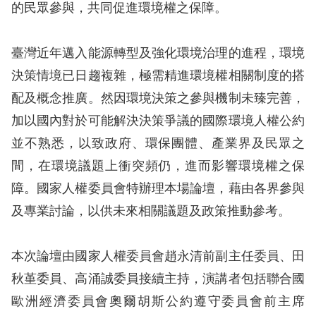
息
的民眾參與，共同促進環境權之保障。
人
臺灣近年邁入能源轉型及強化環境治理的進程，環境
權
決策情境已日趨複雜，極需精進環境權相關制度的搭
業
務
配及概念推廣。然因環境決策之參與機制未臻完善，
加以國內對於可能解決決策爭議的國際環境人權公約
核
並不熟悉，以致政府、環保團體、產業界及民眾之
心
間，在環境議題上衝突頻仍，進而影響環境權之保
人
障。國家人權委員會特辦理本場論壇，藉由各界參與
權
公
及專業討論，以供未來相關議題及政策推動參考。
約
本次論壇由國家人權委員會趙永清前副主任委員、田
陳
秋堇委員、高涌誠委員接續主持，演講者包括聯合國
情
歐洲經濟委員會奧爾胡斯公約遵守委員會前主席
申