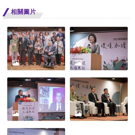
相關圖片
網
站
安
全
政
策
隱
私
權
保
護
政