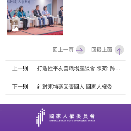
策
政
府
網
站
回上一頁
回最上面
資
料
打造性平友善職場座談會 陳菊: 跨世代接力 見證性平法20週年進展
開
放
針對柬埔寨受害國人 國家人權委員會呼籲共同打擊人口販運 保障人權及人身自由
宣
告
:
無
障