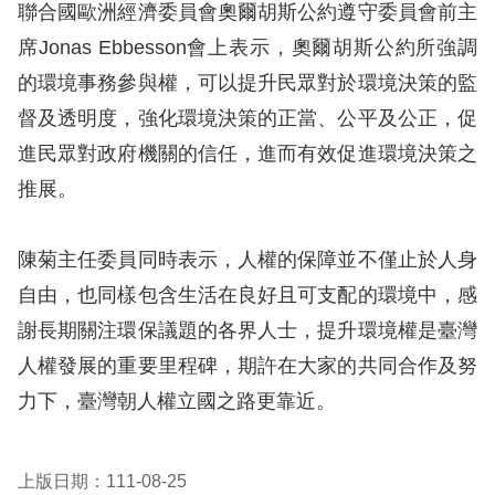
聯合國歐洲經濟委員會奧爾胡斯公約遵守委員會前主
擇
席Jonas Ebbesson會上表示，奧爾胡斯公約所強調
的環境事務參與權，可以提升民眾對於環境決策的監
語
督及透明度，強化環境決策的正當、公平及公正，促
言
進民眾對政府機關的信任，進而有效促進環境決策之
兒少版
推展。
回
陳菊主任委員同時表示，人權的保障並不僅止於人身
首
自由，也同樣包含生活在良好且可支配的環境中，感
頁
謝長期關注環保議題的各界人士，提升環境權是臺灣
人權發展的重要里程碑，期許在大家的共同合作及努
網
力下，臺灣朝人權立國之路更靠近。
站
導
上版日期：111-08-25
覽