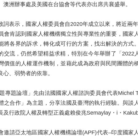
、澳洲辦事處及美國在台協會等代表亦出席共襄盛舉。
致詞表示，國家人權委員會自2020年成立以來，將近兩
員會肯認到國家人權機構獨立性與專業性的重要，國家
能將各界的訴求，轉化成可行的方案，找出解決的方式
的交流，仍然希望精益求精，特別在今年舉辦了「202
灣價值的人權運作機制，並藉此成為政府與民間團體的
良心、弱勢者的依靠。
議題專題論壇」先由法國國家人權諮詢委員會代表Michel
體之合作」為主題，分享法國及臺灣的執行經驗。與談
及行政院人權及轉型正義處賴俊兆Semaylay・i・Ka
請亞太地區國家人權機構論壇(APF)代表–印度國家人權委員會委