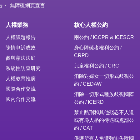
告
無障礙網頁宣言
人權業務
核心人權公約
人權議題報告
兩公約 / ICCPR & ICESCR
陳情申訴成效
身心障礙者權利公約 /
CRPD
參與憲法法庭
兒童權利公約 / CRC
系統性訪查研究
消除對婦女一切形式歧視公
人權教育推廣
約 / CEDAW
國際合作交流
消除一切形式種族歧視國際
國內合作交流
公約 / ICERD
禁止酷刑和其他殘忍不人道
或有辱人格的待遇或處罰公
約 / CAT
保護所有人免遭強迫失蹤國