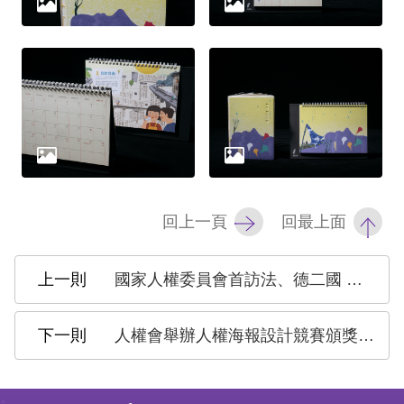
礙
網
頁
宣
言
回上一頁
回最上面
國家人權委員會首訪法、德二國 推動國際人權交流 成果豐碩
人權會舉辦人權海報設計競賽頒獎典禮 陳菊主委欣慰臺灣新生代對人權的熱情與創意