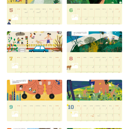
網
站
安
全
政
策
隱
私
權
保
護
政