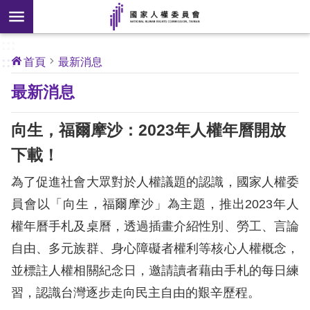
搜
前往主要內容區塊
尋
:::
[另
:::
首頁
最新消息
開
核
最新消息
心
新
人
權
視
公
向生，福爾摩沙：2023年人權年曆開放
約
窗]
下載！
關
為了促進社會大眾對於人權議題的認識，國家人權委
於
本
員會以「向生，福爾摩沙」為主題，推出2023年人
會
權年曆手札及桌曆，透過插畫介紹性別、勞工、言論
自由、多元族群、身心障礙者權利等核心人權概念，
最
並標註人權相關紀念日，邀請讀者藉由手札的每日練
新
習，認識台灣逐步走向民主自由的艱辛歷程。
消