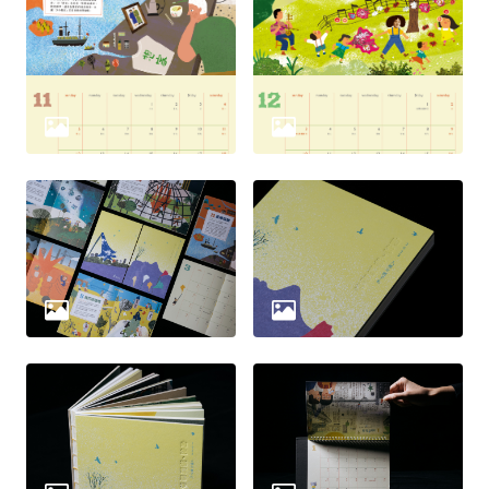
策
政
府
網
站
資
料
開
放
宣
告
無
障