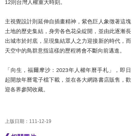
12則台灣人權重大時刻。
訴
人
主視覺設計則延伸自插畫精神，紫色巨人象徵著這塊
權
土地的歷史集結，身旁各色花朵綻開，並由此逐漸長
資
出城市於封底，呈現集結眾人之力迎接新的時代，而
料
庫
天空中的鳥群意指這樣的歷程將會不斷向前邁進。
無
「向生，福爾摩沙：2023年人權年曆手札」，即日
障
起開放年曆電子檔下載，並在各大網路書店販售，歡
礙
迎各界參閱收藏。
快
捷
鍵
上版日期：111-12-19
請
選