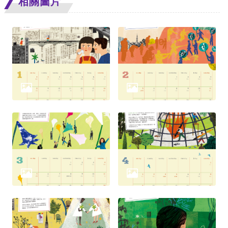
相關圖片
擇
語
言
兒少版
回
首
頁
網
站
導
覽