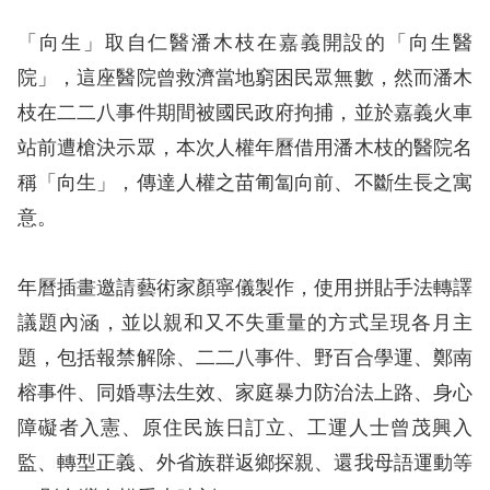
息
「向生」取自仁醫潘木枝在嘉義開設的「向生醫
人
院」，這座醫院曾救濟當地窮困民眾無數，然而潘木
權
枝在二二八事件期間被國民政府拘捕，並於嘉義火車
業
站前遭槍決示眾，本次人權年曆借用潘木枝的醫院名
務
稱「向生」，傳達人權之苗匍匐向前、不斷生長之寓
核
意。
心
人
年曆插畫邀請藝術家顏寧儀製作，使用拼貼手法轉譯
權
議題內涵，並以親和又不失重量的方式呈現各月主
公
約
題，包括報禁解除、二二八事件、野百合學運、鄭南
榕事件、同婚專法生效、家庭暴力防治法上路、身心
陳
障礙者入憲、原住民族日訂立、工運人士曾茂興入
情
監、轉型正義、外省族群返鄉探親、還我母語運動等
申