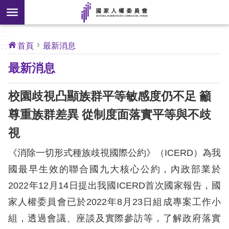
搜
前往主要內容區塊
尋
:::
[另
:::
首頁
最新消息
開
核
最新消息
心
新
人
權
視
公
校園歧視凸顯族群平等敏感度仍不足 籲
約
窗]
尊重族群差異 從制度面落實平等與不歧
關
視
於
本
《消除一切形式種族歧視國際公約》（ICERD）為我
會
國最早生效的聯合國九大核心公約，內政部業於
2022年12月14日提出我國ICERD首次國家報告，國
最
家人權委員會已於2022年8月23日組成專案工作小
新
消
組，透過會議、座談及實際參訪等，了解政府落實