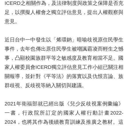
息
ICERD之相關作為，及法律制度與政策之保障是否充
足，以撰擬人權會之獨立評估意見，提出人權觀察與
人
意見。
權
業
務
近日台中一中發生以「烯環鈉」暗喻歧視原住民學生
事件，去年也傳出原住民學生被嘲諷霸凌而輕生之憾
核
事，凸顯校園族群平等之敏感度及教育相當不足。國
心
家人權委員會ICERD獨立評估意見工作小組已關注相
人
關報導，並針對《平等法》的落實以及仇恨言論、族
權
公
群歧視、反歧視等納入關切與建議。
約
2021
年衛福部就已經出版《兒少反歧視案例彙編》
陳
一書，行政院所訂定的國家人權行動計畫2022-
情
2024，也將其作為後續教育訓練及推廣之教材。這
申