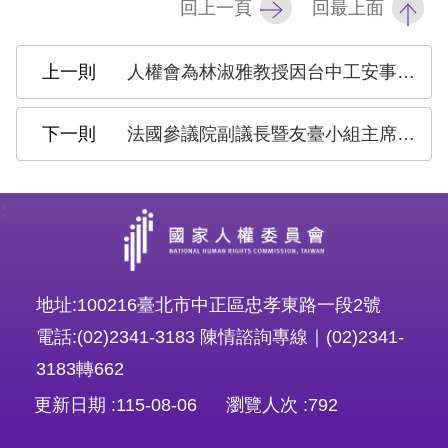
回上一頁
回最上面
擇
人權會為林淑雅教授因台中工安事件遇難表達哀悼與不捨
語
言
法國參議院副議長暨友臺小組主席李察率訪團拜會國家人權委員會 交流數位人權新興議題
兒少版
:
回
首
頁
地址:100216臺北市中正區忠孝東路一段2號
電話:(02)2341-3183 陳情諮詢專線｜(02)2341-
網
3183轉662
站
更新日期
115-08-06
瀏覽人次
792
導
覽