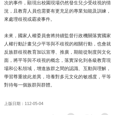
訴
次的事件，顯現出校園現場仍然發生兒少受歧視的情
況，且教育人員也需要有更充足的專業知能及訓練，
人
來處理歧視或霸凌事件。
權
資
未來，國家人權委員會將持續監督行政機關落實國家
料
庫
人權行動計畫兒少平等與不歧視的相關行動，也會就
反族群歧視教育加以宣導、推廣，期能從制度與文化
無
面，將平等與不歧視的概念，落實深化到各級教育現
障
場和公私領域，增進族群之間的認識、互動與理解，
礙
學習尊重彼此差異，培養對多元文化的敏感度，平等
快
對待每一個族群與群體。
捷
鍵
上版日期：112-05-04
請
選