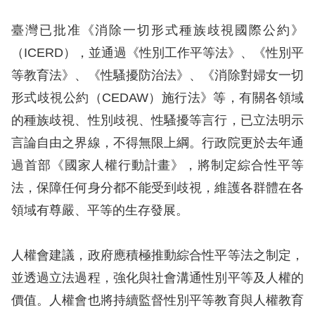
息
臺灣已批准《消除一切形式種族歧視國際公約》
人
（ICERD），並通過《性別工作平等法》、《性別平
權
等教育法》、《性騷擾防治法》、《消除對婦女一切
業
務
形式歧視公約（CEDAW）施行法》等，有關各領域
的種族歧視、性別歧視、性騷擾等言行，已立法明示
核
言論自由之界線，不得無限上綱。行政院更於去年通
心
過首部《國家人權行動計畫》，將制定綜合性平等
人
法，保障任何身分都不能受到歧視，維護各群體在各
權
公
領域有尊嚴、平等的生存發展。
約
人權會建議，政府應積極推動綜合性平等法之制定，
陳
並透過立法過程，強化與社會溝通性別平等及人權的
情
價值。人權會也將持續監督性別平等教育與人權教育
申