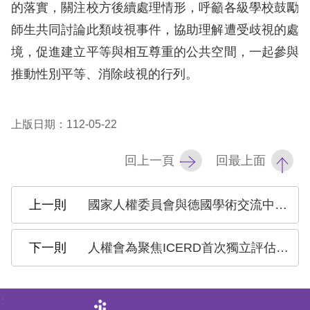
訴
的落實，關注校方後續處理情形，呼籲各級學校鼓勵
師生共同討論此類歧視事件，協助理解遭受歧視的處
人
境，促進建立平等與相互尊重的公共空間，一起參與
權
推動性別平等、消除歧視的行列。
資
料
庫
上版日期：112-05-22
無
回上一頁
回最上面
障
礙
國家人權委員會與德國學術交流中心校友會線上會談分享臺灣民主與人權推動經驗
快
捷
人權會為聚焦ICERD首次獨立評估意見原住民族議題，前往原住民族部落進行交流
鍵
請
:
選