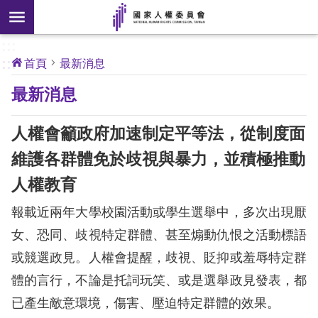
搜
前往主要內容區塊
尋
:::
[另
:::
首頁
最新消息
開
核
最新消息
心
新
人
權
視
公
人權會籲政府加速制定平等法，從制度面
約
窗]
維護各群體免於歧視與暴力，並積極推動
關
人權教育
於
本
報載近兩年大學校園活動或學生選舉中，多次出現厭
會
女、恐同、歧視特定群體、甚至煽動仇恨之活動標語
或競選政見。人權會提醒，歧視、貶抑或羞辱特定群
最
體的言行，不論是托詞玩笑、或是選舉政見發表，都
新
消
已產生敵意環境，傷害、壓迫特定群體的效果。