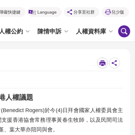
障礙快捷鍵
Language
分享至社群
兒少版
人權公約
陳情申訴
人權資料庫
_
港人權議題
enedict Rogers)於今(4)日拜會國家人權委員會主
間支援香港協會常務理事黃春生牧師，以及民間司法
堇、葉大華亦陪同與會。