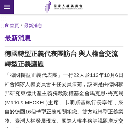
搜
前往主要內容區塊
尋
:::
[另
:::
首頁
最新消息
開
核
最新消息
心
新
人
權
視
公
德國轉型正義代表團訪台 與人權會交流
約
窗]
轉型正義議題
關
「德國轉型正義代表團」一行22人於112年10月6日
於
本
拜會國家人權委員會主任委員陳菊，該團是由德國聯
會
邦研究東德共產主義獨裁政權基金會馬克思•梅克爾
(Markus MECKEL)主席、卡明斯基執行長率領，來
最
自於德國16個轉型正義相關組織。雙方就轉型正義業
新
務、臺灣人權發展現況、國際人權事務等議題廣泛交
消