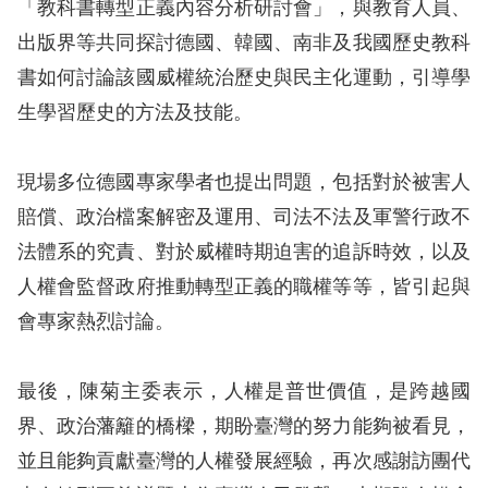
「教科書轉型正義內容分析研討會」，與教育人員、
出版界等共同探討德國、韓國、南非及我國歷史教科
網
書如何討論該國威權統治歷史與民主化運動，引導學
站
生學習歷史的方法及技能。
安
全
現場多位德國專家學者也提出問題，包括對於被害人
政
賠償、政治檔案解密及運用、司法不法及軍警行政不
策
法體系的究責、對於威權時期迫害的追訴時效，以及
隱
人權會監督政府推動轉型正義的職權等等，皆引起與
私
會專家熱烈討論。
權
保
最後，陳菊主委表示，人權是普世價值，是跨越國
護
界、政治藩籬的橋樑，期盼臺灣的努力能夠被看見，
政
並且能夠貢獻臺灣的人權發展經驗，再次感謝訪團代