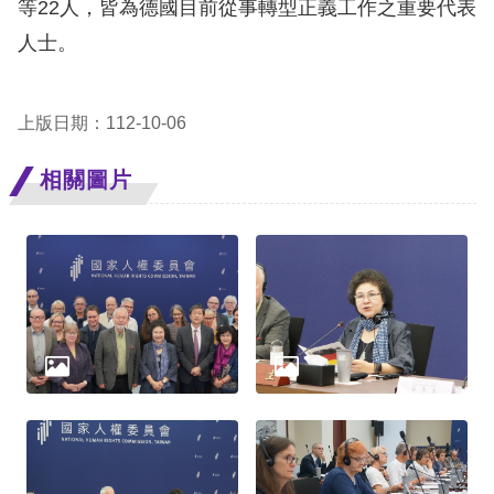
礙
等22人，皆為德國目前從事轉型正義工作之重要代表
網
人士。
頁
宣
上版日期：112-10-06
言
相關圖片