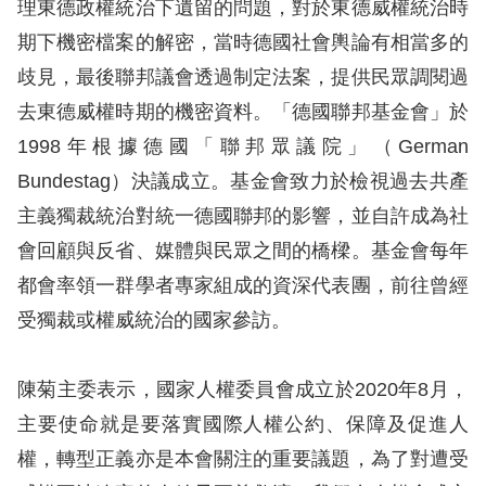
理東德政權統治下遺留的問題，對於東德威權統治時
訴
期下機密檔案的解密，當時德國社會輿論有相當多的
人
歧見，最後聯邦議會透過制定法案，提供民眾調閱過
權
去東德威權時期的機密資料。「德國聯邦基金會」於
資
1998年根據德國「聯邦眾議院」（German
料
庫
Bundestag）決議成立。基金會致力於檢視過去共產
主義獨裁統治對統一德國聯邦的影響，並自許成為社
無
會回顧與反省、媒體與民眾之間的橋樑。基金會每年
障
都會率領一群學者專家組成的資深代表團，前往曾經
礙
受獨裁或權威統治的國家參訪。
快
捷
陳菊主委表示，國家人權委員會成立於2020年8月，
鍵
主要使命就是要落實國際人權公約、保障及促進人
請
權，轉型正義亦是本會關注的重要議題，為了對遭受
選