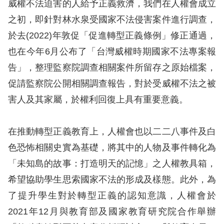
威權不法迫害的人給予正義救濟，我們在人權會成立
之初，即針對林水泉受國家不法侵害案件進行調查，
擇
於去(2022)年敦促「促進轉型正義條例」修正通過，
語
也在今年6月公布了「台灣威權時期國家不法專案報
言
告」，整理監察院調查相關案件所留存之原始檔案，
促請監察院公開相關調查報告，對於受威權不法之被
兒少版
害人及其家屬，於權利回復上具有重要意義。
回
首
在推動轉型正義教育上，人權會也以二二八事件及白
頁
色恐怖相關史實為基礎，將其中的人物及事件轉化為
「未知島的故事：打造明天的記憶」之人權教具箱，
網
希望協助學生思索國家不法的形成及樣態。此外，為
站
了提升學生對於轉型正義的認知意識，人權會於
導
2021年12月與教育部及國家教育研究院合作舉辦
覽