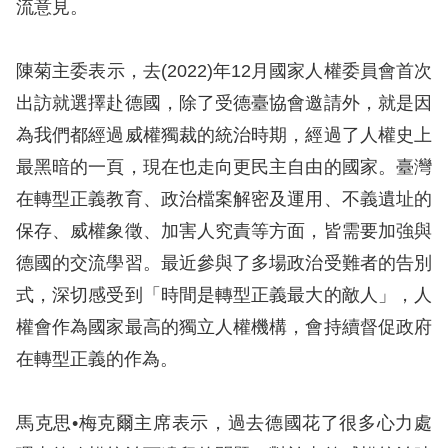
息
流意見。
人
陳菊主委表示，去(2022)年12月國家人權委員會首次
權
出訪就選擇赴德國，除了受德臺協會邀請外，就是因
業
為我們都經過威權獨裁的統治時期，經過了人權史上
務
最黑暗的一頁，現在也走向更民主自由的國家。臺灣
核
在轉型正義教育、政治檔案解密及運用、不義遺址的
心
保存、威權象徵、加害人究責等方面，皆需要加強與
人
德國的交流學習。最近參與了多場政治受難者的告別
權
式，深切感受到「時間是轉型正義最大的敵人」，人
公
約
權會作為國家最高的獨立人權機構，會持續督促政府
在轉型正義的作為。
陳
情
馬克思•梅克爾主席表示，過去德國花了很多心力處
申