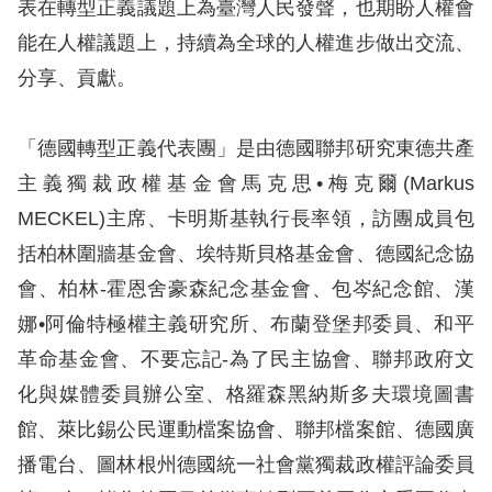
策
表在轉型正義議題上為臺灣人民發聲，也期盼人權會
能在人權議題上，持續為全球的人權進步做出交流、
政
分享、貢獻。
府
網
「德國轉型正義代表團」是由德國聯邦研究東德共產
站
主義獨裁政權基金會馬克思•梅克爾(Markus
資
MECKEL)主席、卡明斯基執行長率領，訪團成員包
料
括柏林圍牆基金會、埃特斯貝格基金會、德國紀念協
開
會、柏林-霍恩舍豪森紀念基金會、包岑紀念館、漢
放
娜•阿倫特極權主義研究所、布蘭登堡邦委員、和平
宣
革命基金會、不要忘記-為了民主協會、聯邦政府文
告
化與媒體委員辦公室、格羅森黑納斯多夫環境圖書
無
館、萊比錫公民運動檔案協會、聯邦檔案館、德國廣
障
播電台、圖林根州德國統一社會黨獨裁政權評論委員