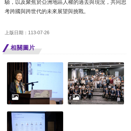
驗，以及聚焦於亞洲地區人權的過去與現況，共同思
考跨國與跨世代的未來展望與挑戰。
擇
語
上版日期：113-07-26
言
相關圖片
兒少版
回
首
頁
網
站
導
覽