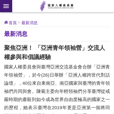
搜
前往主要內容區塊
尋
:::
[另
:::
首頁
最新消息
開
核
最新消息
心
新
人
權
視
公
聚焦亞洲！ 「亞洲青年領袖營」交流人
約
窗]
權參與和倡議經驗
關
國家人權委員會與臺灣亞洲交流基金會合辦「亞洲青
於
本
年領袖營」，於今(26)日舉辦「亞洲人權跨世代對話
會
論壇」，40位來自東南亞、南亞國家與臺灣的青年領
袖們共同與會。陳菊主委向年輕領袖們分享臺灣從戒
最
嚴時期的肅殺到如今成為世界自由度極高的國家之一
新
的歷程，她表示臺灣在2019年更是亞洲第一個將同
消