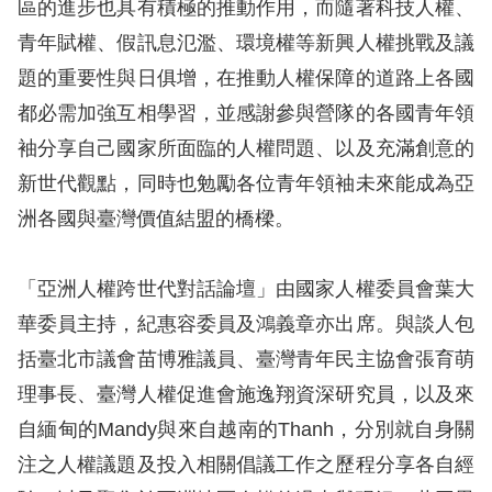
區的進步也具有積極的推動作用，而隨著科技人權、
訴
青年賦權、假訊息氾濫、環境權等新興人權挑戰及議
人
題的重要性與日俱增，在推動人權保障的道路上各國
權
都必需加強互相學習，並感謝參與營隊的各國青年領
資
袖分享自己國家所面臨的人權問題、以及充滿創意的
料
庫
新世代觀點，同時也勉勵各位青年領袖未來能成為亞
洲各國與臺灣價值結盟的橋樑。
無
障
「亞洲人權跨世代對話論壇」由國家人權委員會葉大
礙
華委員主持，紀惠容委員及鴻義章亦出席。與談人包
快
括臺北市議會苗博雅議員、臺灣青年民主協會張育萌
捷
理事長、臺灣人權促進會施逸翔資深研究員，以及來
鍵
自緬甸的Mandy與來自越南的Thanh，分別就自身關
請
注之人權議題及投入相關倡議工作之歷程分享各自經
選