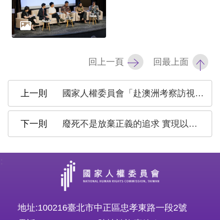
網
站
安
回上一頁
回最上面
全
政
國家人權委員會「赴澳洲考察訪視國家人權機構團體」出國報告
策
廢死不是放棄正義的追求 實現以「被害者家屬」為核心的修復式正義
隱
私
權
:
保
護
政
地址:100216臺北市中正區忠孝東路一段2號