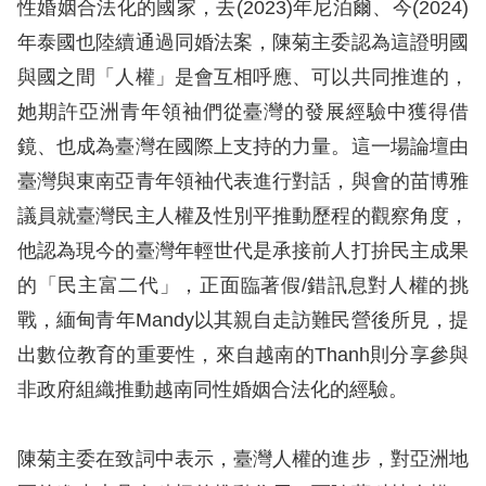
息
性婚姻合法化的國家，去(2023)年尼泊爾、今(2024)
年泰國也陸續通過同婚法案，陳菊主委認為這證明國
人
與國之間「人權」是會互相呼應、可以共同推進的，
權
她期許亞洲青年領袖們從臺灣的發展經驗中獲得借
業
鏡、也成為臺灣在國際上支持的力量。這一場論壇由
務
臺灣與東南亞青年領袖代表進行對話，與會的苗博雅
核
議員就臺灣民主人權及性別平推動歷程的觀察角度，
心
他認為現今的臺灣年輕世代是承接前人打拚民主成果
人
的「民主富二代」，正面臨著假/錯訊息對人權的挑
權
戰，緬甸青年Mandy以其親自走訪難民營後所見，提
公
約
出數位教育的重要性，來自越南的Thanh則分享參與
非政府組織推動越南同性婚姻合法化的經驗。
陳
情
陳菊主委在致詞中表示，臺灣人權的進步，對亞洲地
申