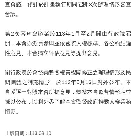
息
查會議。預計於計畫執行期間召開3次辦理情形審查
會議。
人
權
第2次審查會議業於113年1月至2月間由行政院召
業
務
開，本會亦派員參與並依國際人權標準、各公約結論
性意見、本會獨立評估意見等提出意見。
核
心
嗣行政院於會後彙整各權責機關修正之辦理情形及民
人
權
間團體之補充情形，於113年5月16日對外公布。本
公
會爰逐一對照本會所提意見，彙整本會監督情形表並
約
據以公布，以利外界了解本會監督政府推動人權業務
情形。
陳
情
申
上版日期：113-09-10