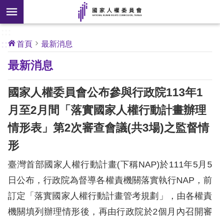
搜
前往主要內容區塊
尋
:::
[另
:::
首頁
最新消息
開
核
最新消息
心
新
人
權
視
公
國家人權委員會公布參與行政院113年1
約
窗]
月至2月間「落實國家人權行動計畫辦理
關
情形表」第2次審查會議(共3場)之監督情
於
本
形
會
臺灣首部國家人權行動計畫(下稱NAP)於111年5月5
日公布，行政院為督導各權責機關落實執行NAP，前
最
訂定「落實國家人權行動計畫管考規劃」，由各權責
新
消
機關填列辦理情形後，再由行政院於2個月內召開審