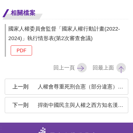
訴
相關檔案
人
權
國家人權委員會監督「國家人權行動計畫(2022-
資
2024)」執行情形表(第2次審查會議)
料
庫
PDF
無
回上一頁
回最上面
障
礙
人權會尊重死刑合憲（部分違憲）判決 呼籲政府落實公約義務並保障被害者家屬正義
快
捷
捍衛中國民主與人權之西方知名漢學家林培瑞（Perry Link）教授訪臺：臺灣的民主社會是對中國威權體制重要抵抗
鍵
請
:
選