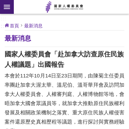
搜
前往主要內容區塊
尋
:::
[另
:::
首頁
最新消息
開
核
最新消息
心
新
人
權
視
公
國家人權委員會「赴加拿大訪查原住民族
約
窗]
人權議題」出國報告
關
本會於112年10月14日至23日期間，由陳菊主任委員
於
本
率團赴加拿大渥太華、溫尼伯、溫哥華拜會及訪問加
會
拿大人權委員會、人權審判庭、人權博物館等地，會
晤加拿大國會眾議員等，就加拿大推動原住民族權利
最
發展及相關政策機制之落實、重大原住民族人權侵害
新
案件還原歷史真相歷程等議題，進行探討與實務經驗
消