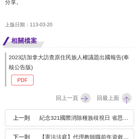
息
分享。
人
上版日期：113-03-20
權
業
相關檔案
務
2023訪加拿大訪查原住民族人權議題出國報告(奉
核
核公告版)
心
人
PDF
權
公
回上一頁
回最上面
約
陳
紀念321國際消除種族歧視日 省思與消除任何形式的歧視仇恨言論
情
申
【憲法法庭】代理教師職前年資敘薪釋憲案 人權會：現行法制難謂與國際人權公約相符