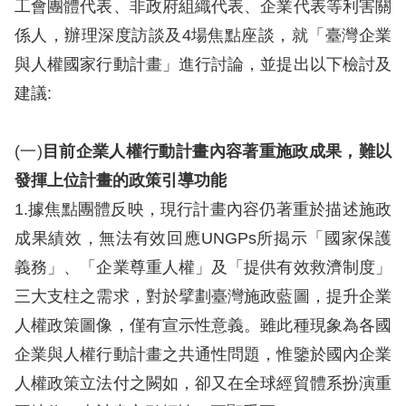
工會團體代表、非政府組織代表、企業代表等利害關
訴
係人，辦理深度訪談及4場焦點座談，就「臺灣企業
人
與人權國家行動計畫」進行討論，並提出以下檢討及
權
建議:
資
料
庫
(一)
目前企業人權行動計畫內容著重施政成果，難以
發揮上位計畫的政策引導功能
無
1.據焦點團體反映，現行計畫內容仍著重於描述施政
障
成果績效，無法有效回應UNGPs所揭示「國家保護
礙
義務」、「企業尊重人權」及「提供有效救濟制度」
快
三大支柱之需求，對於擘劃臺灣施政藍圖，提升企業
捷
人權政策圖像，僅有宣示性意義。雖此種現象為各國
鍵
企業與人權行動計畫之共通性問題，惟鑒於國內企業
請
人權政策立法付之闕如，卻又在全球經貿體系扮演重
選