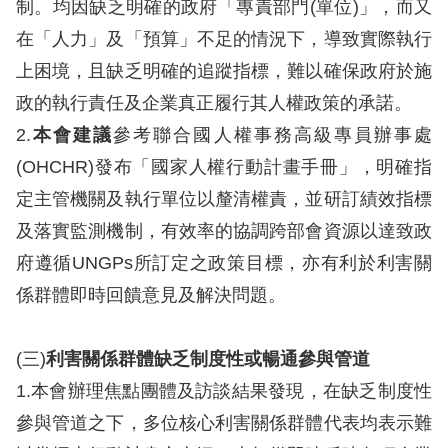
制。均因缺乏明確的政府「專責部門(單位)」，而又
在「人力」及「預算」不足的情況下，導致實際執行
網
上困境，且缺乏明確的追蹤指標，難以確保政府於施
站
政的執行責任及企業真正履行其人權政策的承諾。
安
2.
本會建議
參考聯合國人權事務高級專員辦事處
全
(OHCHR)發布「國家人權行動計畫手冊」，明確指
政
定主管機關及執行單位以釐清權責，並研訂績效指標
策
及落實監測機制，有效率的協調跨部會資源以達致政
隱
府遵循UNGPs所訂定之政策目標，亦有利於利害關
私
係群體即時回饋意見及解決問題。
權
保
(三)
利害關係群體缺乏制度性或暢通參與管道
護
1.本會辦理焦點團體及訪談結果發現，在缺乏制度性
政
參與管道之下，多位核心利害關係群體代表均表示難