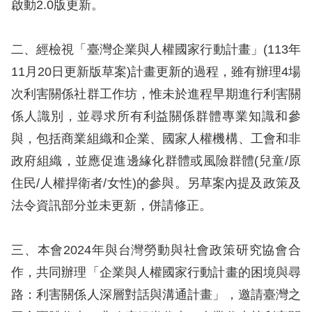
息
啟動2.0版更新。
人
二、經檢視「臺灣企業與人權國家行動計畫」(113年
權
11月20日更新版草案)計畫更新的過程，雖有辦理4場
業
次利害關係社群工作坊，惟未於進程早期進行利害關
務
係人識別，並尋求所有利益關係群體專業知識和參
核
與，包括商業組織和企業、國家人權機構、工會和非
心
政府組織，並應促進邊緣化群體或風險群體(兒童/原
人
住民/人權捍衛者/女性)的參與。另草案內提及政策及
權
法令資訊部分並未更新，併請修正。
公
約
三、本會2024年與台灣勞動與社會政策研究協會合
陳
作，共同辦理「企業與人權國家行動計畫的困境與尋
情
路：利害關係人深層對話與溝通計畫」，邀請臺灣之
申