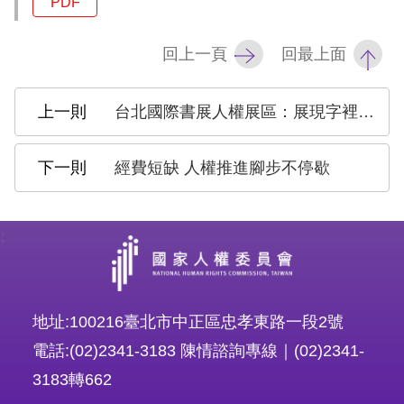
PDF
回上一頁
回最上面
台北國際書展人權展區：展現字裡行間的信念！
經費短缺 人權推進腳步不停歇
:
地址:100216臺北市中正區忠孝東路一段2號
電話:(02)2341-3183 陳情諮詢專線｜(02)2341-
3183轉662