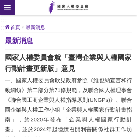
搜
前往主要內容區塊
尋
:::
[另
:::
首頁
最新消息
開
核
最新消息
心
新
人
權
視
公
國家人權委員會就「臺灣企業與人權國家
約
窗]
行動計畫更新版」意見
關
一、國家人權委員會欣見政府參照《維也納宣言和行
於
本
動綱領》第二部分第71條規範，及聯合國人權理事會
會
《聯合國工商企業與人權指導原則(UNGPs)》、聯合
國企業與人權工作小組「企業與人權國家行動計畫指
最
南」，於2020年發布「企業與人權國家行動計
新
畫」，並於2024年起陸續召開利害關係社群工作坊
消