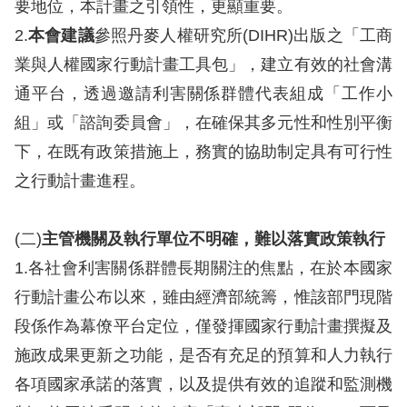
要地位，本計畫之引領性，更顯重要。
2.
本會建議
擇
參照丹麥人權研究所(DIHR)出版之「工商
業與人權國家行動計畫工具包」，建立有效的社會溝
語
通平台，透過邀請利害關係群體代表組成「工作小
言
組」或「諮詢委員會」，在確保其多元性和性別平衡
下，在既有政策措施上，務實的協助制定具有可行性
兒少版
之行動計畫進程。
回
首
(二)
主管機關及執行單位不明確，難以落實政策執行
頁
1.各社會利害關係群體長期關注的焦點，在於本國家
行動計畫公布以來，雖由經濟部統籌，惟該部門現階
網
段係作為幕僚平台定位，僅發揮國家行動計畫撰擬及
站
施政成果更新之功能，是否有充足的預算和人力執行
導
各項國家承諾的落實，以及提供有效的追蹤和監測機
覽