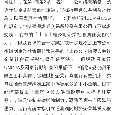
礙
司法》，在第1條第2項，增列：「公司經營業務，應
網
遵守法令及商業倫理規範，得採行增進公共利益之行
頁
為，以善盡其社會責任。」；其他強調CSR及ESG
宣
的規定，包括臺灣證券交易所股份有限公司（下稱證
言
交所）發布的「上市上櫃公司企業社會責任實務守
則」，以及要求符合一定業別或一定規模之上市公司
須編制企業社會責任報告書的「上市公司編製與申報
企業社會責任報告書作業辦法」，但與政府履行
UNGPs及國家行動計畫的承諾下，相關法規仍顯不
夠全面和具體，除難以對企業行為進行有效約束，亦
無法涵蓋臺灣經濟主體中為數眾多的中小企業。目前
經濟部提出「臺灣企業與供應鏈尊重人權指引草
案」，缺乏法制基礎與強制力，恐難回應來自國際的
壓力。但仍肯認本指引在過渡期間對於企業尊重人權