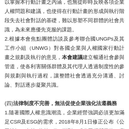
策
以掌握本行動計畫之內涵，也無從即時反映各項企業
人權問題和建議，也使得在行動計畫的形成與執行階
政
段失去社會對話的基礎，難以形塑不同群體的社會共
府
識，為未來應優先克服的課題。
網
2.根據本會焦點團體訪談及參考聯合國UNGPs及其
站
工作小組（UNWG）對各國企業與人權國家行動計
資
畫之規劃及執行的意見，
本會建議
建立暢通社會參與
料
管道，使各利害關係群體及其代理人透過制度性的參
開
與規劃與執行過程，讓整體社會透過充分溝通、討
放
論、對話逐步凝聚共識。
宣
告
(四)
法律制度不完善，無法促使企業強化法遵義務
無
1.隨著國際人權意識潮流，企業經營強調必須更加滿
障
足CSR及ESG的需求，2018年8月1日修正公布《公