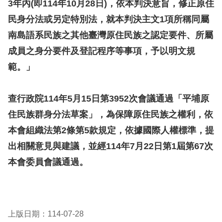
息
3年內(即114年10月28日)，依本判決意旨，修正原住
民身分法或另定特別法，就本判決主文1項所稱同屬
人
南島語系民族之其他臺灣原住民族之認定要件、所屬
權
成員之身分要件及登記程序等事項，予以明文規
業
範。」
務
核
查行政院114年5月15日第3952次會議通過「平埔原
心
住民族群身分法草案」，為保障原住民族之權利，依
人
本會組織法第2條第5款規定，依據國際人權標準，提
權
出相關意見與建議，並經114年7月22日第1屆第67次
公
約
本會委員會議通過。
陳
情
申
上版日期：114-07-28