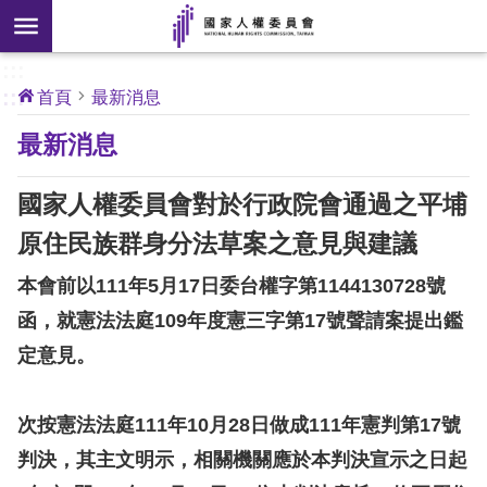
搜
前往主要內容區塊
尋
:::
[另
:::
首頁
最新消息
開
核
最新消息
心
新
人
權
視
公
國家人權委員會對於行政院會通過之平埔
約
窗]
原住民族群身分法草案之意見與建議
關
本會前以111年5月17日委台權字第1144130728號
於
本
函，就憲法法庭109年度憲三字第17號聲請案提出鑑
會
定意見。
最
次按憲法法庭111年10月28日做成111年憲判第17號
新
判決，其主文明示，相關機關應於本判決宣示之日起
消