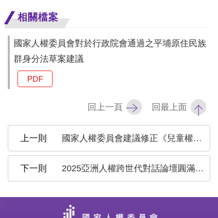
訴
相關檔案
人
權
國家人權委員會對於行政院會通過之平埔原住民族
資
群身分法草案建議
料
PDF
庫
回上一頁
回最上面
無
障
礙
國家人權委員會建議修正《兒童權利公約施行法》明定獨立兒童權利監督機制
快
捷
2025亞洲人權跨世代對話論壇圓滿落幕 打造跨國交流平臺，攜手亞太青年共塑未來
鍵
請
:
選