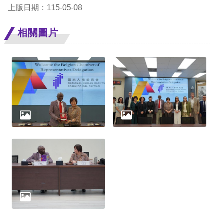
上版日期：115-05-08
網
相關圖片
站
安
全
政
策
隱
私
權
保
護
政