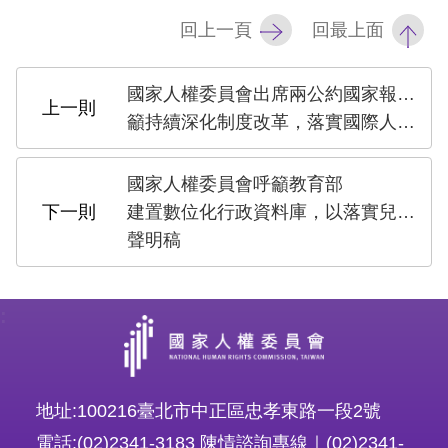
策
回上一頁
回最上面
政
府
國家人權委員會出席兩公約國家報告國際審查會議
網
籲持續深化制度改革，落實國際人權標準
站
資
國家人權委員會呼籲教育部
料
建置數位化行政資料庫，以落實兒童人權監測
聲明稿
開
放
宣
:
告
無
地址:100216臺北市中正區忠孝東路一段2號
障
電話:(02)2341-3183 陳情諮詢專線｜(02)2341-