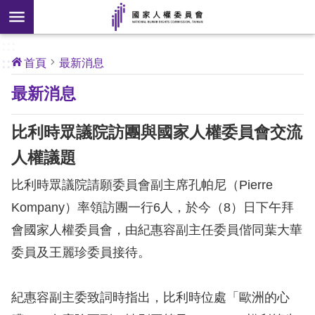
搜
前往主要內容區塊
尋
:::
[另
:::
首頁
最新消息
開
核
最新消息
心
新
人
權
視
公
比利時眾議院訪團與國家人權委員會交流
約
窗]
人權議題
關
比利時眾議院請願委員會副主席孔帕尼（Pierre
於
本
Kompany）率領訪團一行6人，於今（8）日下午拜
會
會國家人權委員會，由紀惠容副主任委員偕同葉大華
委員及王麗珍委員接待。
最
新
紀惠容副主委致詞時指出，比利時位處「歐洲的心
消