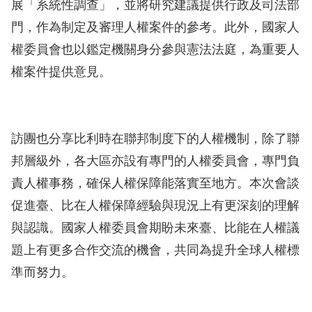
展「系統性調查」，並將研究建議提供行政及司法部
門，作為制定及審理人權案件的參考。此外，國家人
擇
權委員會也以鑑定機關身分參與憲法法庭，為重要人
語
權案件提供意見。
言
兒少版
訪團也分享比利時在聯邦制度下的人權機制，除了聯
回
邦層級外，各大區亦設有專門的人權委員會，專門負
首
責人權事務，確保人權保障能落實至地方。本次會談
頁
促進臺、比在人權保障經驗與現況上有更深刻的理解
與認識。國家人權委員會期盼未來臺、比能在人權議
網
題上有更多合作交流的機會，共同為提升全球人權標
站
準而努力。
導
覽