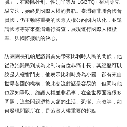
息
臟」，在廢除死刑、性別平等及 LGBTQ+ 權利等先
驅立法，始終是國際人權的典範。臺灣雖非聯合國會
人
員國，仍主動將重要的國際人權公約國內法化，並邀
權
請國際專家來臺灣進行審查，展現遵行國際人權標
業
準、與國際接軌的決心。
務
核
訪團團長孔帕尼議員首先帶來比利時人民的問候，他
心
從政治難民到成為比利時首位非裔市長，其經歷可以
人
說是人權奮鬥史，他表示比利時身為小國，卻有來自
權
世界各國的機構，彼此交流對話是容易的，但同時他
公
約
也深知爭取、維護人權並非易事，在全世界面臨很多
問題，這些問題源於人類的生活、恐懼、宗教等，如
陳
何發現問題所在，是落實人權重要的起點。
情
申