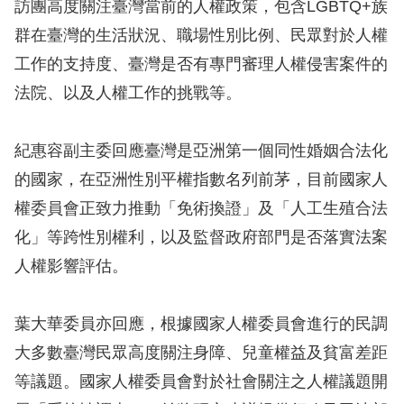
訪團高度關注臺灣當前的人權政策，包含LGBTQ+族
訴
群在臺灣的生活狀況、職場性別比例、民眾對於人權
人
工作的支持度、臺灣是否有專門審理人權侵害案件的
權
法院、以及人權工作的挑戰等。
資
料
庫
紀惠容副主委回應臺灣是亞洲第一個同性婚姻合法化
的國家，在亞洲性別平權指數名列前茅，目前國家人
無
權委員會正致力推動「免術換證」及「人工生殖合法
障
化」等跨性別權利，以及監督政府部門是否落實法案
礙
人權影響評估。
快
捷
葉大華委員亦回應，根據國家人權委員會進行的民調
鍵
大多數臺灣民眾高度關注身障、兒童權益及貧富差距
請
等議題。國家人權委員會對於社會關注之人權議題開
選