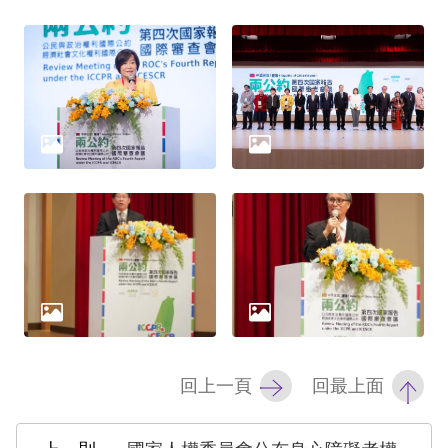
礙
網
頁
宣
言
回上一頁
回最上面