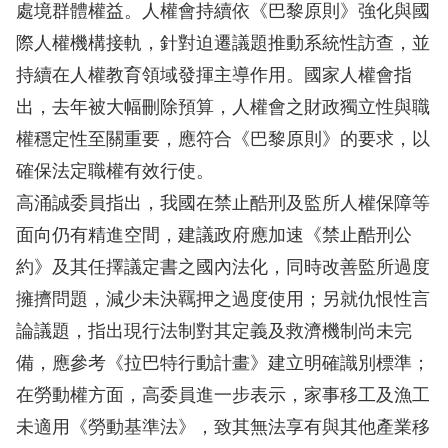
訴
處境群體權益。人權會持續依《巴黎原則》強化與國
際人權機構接軌，針對迫遷議題推動系統性訪查，並
人
持續在人權教育領域發揮主導作用。國家人權會指
權
出，去年被大幅刪除預算，人權會之財政獨立性與職
資
權穩定性至關重要，應符合《巴黎原則》的要求，以
料
庫
確保法定職權有效行使。
高涌誠委員指出，我國在禁止酷刑及監所人權保障等
無
面向仍有精進空間，建議政府應加速《禁止酷刑公
障
約》及其任擇議定書之國內法化，同時改善監所過度
礙
擁擠問題，減少未決羈押之過度使用；另就仇恨性言
快
論議題，指出現行法制對其定義及救濟機制尚未完
捷
備，應參考《拉巴特行動計畫》建立明確識別標準；
鍵
在勞動權方面，高委員進一步表示，家事移工及漁工
請
未適用《勞動基準法》，致其無法享有與其他產業移
選