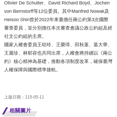
策
Olivier De Schutter、David Richard Boyd、Jochen
von Bernstorff等12位委員。其中Manfred Nowak及
政
Heisoo Shin曾於2022年來臺擔任兩公約第3次國際
府
審查委員，並分別擔任本次審查會議公政公約組及經
網
社文公約組的主席。
站
國家人權會委員王幼玲、王榮璋、田秋堇、葉大華、
資
王麗珍、林郁容也共同出席，人權會將持續以《兩公
料
約》核心精神為基礎，推動各項制度改革，確保臺灣
開
人權保障與國際標準接軌。
放
宣
告
上版日期：115-05-11
無
障
相關圖片