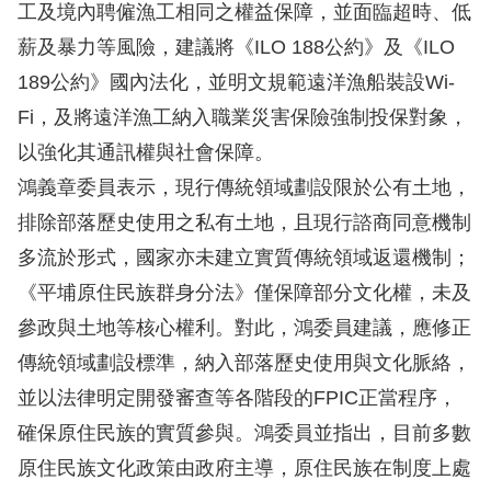
工及境內聘僱漁工相同之權益保障，並面臨超時、低
擇
薪及暴力等風險，建議將《ILO 188公約》及《ILO
189公約》國內法化，並明文規範遠洋漁船裝設Wi-
語
Fi，及將遠洋漁工納入職業災害保險強制投保對象，
言
以強化其通訊權與社會保障。
兒少版
鴻義章委員表示，現行傳統領域劃設限於公有土地，
排除部落歷史使用之私有土地，且現行諮商同意機制
回
多流於形式，國家亦未建立實質傳統領域返還機制；
首
《平埔原住民族群身分法》僅保障部分文化權，未及
頁
參政與土地等核心權利。對此，鴻委員建議，應修正
傳統領域劃設標準，納入部落歷史使用與文化脈絡，
網
並以法律明定開發審查等各階段的FPIC正當程序，
站
確保原住民族的實質參與。鴻委員並指出，目前多數
導
原住民族文化政策由政府主導，原住民族在制度上處
覽