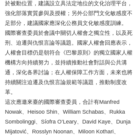
於被動位置，建議設立具法定地位的文化治理平台，
強化部落實質參與及授權；另外公部門文化敏感度不
網
足部分，建議國家應深化公務員文化敏感度訓練。
站
國際審查委員於會議中關切人權會之獨立性，以及死
安
刑、迫遷與仇恨言論等議題。國家人權會回應表示，
全
人權會目標仍是朝符合《巴黎原則》的獨立國家人權
政
機構方向持續努力，並持續推動社會對話與公共溝
策
通，深化各界討論；在人權保障工作方面，未來也將
隱
持續關注迫遷及仇恨言論規範等議題，推動制度改
私
革。
權
這次應邀來臺的國際審查委員，合計有Manfred
保
Nowak、Heisoo Shin、William Schabas、Rukka
護
Sombolinggi、Síofra O’Leary、David Kaye、Dunja
政
Mijatović、Rosslyn Noonan、Miloon Kothari、