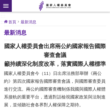
搜
前往主要內容區塊
尋
:::
[另
:::
首頁
最新消息
開
核
最新消息
心
新
人
權
視
公
國家人權委員會出席兩公約國家報告國際
約
窗]
審查會議
關
籲持續深化制度改革，落實國際人權標準
於
本
國家人權委員會今（11）日出席法務部舉辦《兩公
會
約》第四次國家報告國際審查會議，與國際審查委員
進行交流。兩公約國際審查機制係我國與國際人權體
最
系接軌的重要平台，透過對話檢視國家政策與法制進
新
消
展，並傾聽社會各界對人權保障之期待。