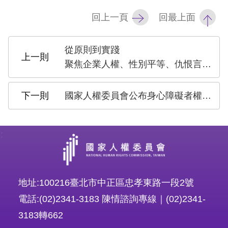
礙
網
回上一頁
回最上面
頁
宣
從原則到實踐
聚焦企業人權、性別平等、仇恨言論與兒少權利
言
國家人權委員會公布身心障礙者權利公約（CRPD）第三次國家報告獨立評估意見，督促政府正視結構性問題，確保身心障礙者基本權利
:
地址:100216臺北市中正區忠孝東路一段2號
電話:(02)2341-3183 陳情諮詢專線｜(02)2341-
3183轉662