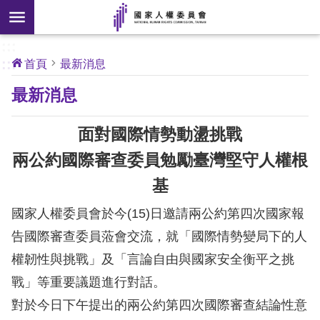
搜
前往主要內容區塊
尋
:::
[另
:::
首頁
最新消息
開
核
最新消息
心
新
人
權
視
公
面對國際情勢動盪挑戰
約
窗]
兩公約國際審查委員勉勵臺灣堅守人權根
關
基
於
本
國家人權委員會於今(15)日邀請兩公約第四次國家報
會
告國際審查委員蒞會交流，就「國際情勢變局下的人
權韌性與挑戰」及「言論自由與國家安全衡平之挑
最
戰」等重要議題進行對話。
新
消
對於今日下午提出的兩公約第四次國際審查結論性意