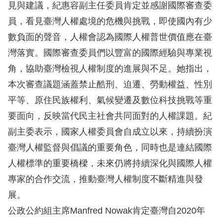
息
見與建議，紀惠容副主任委員肯定並感謝國際審查委
員，看見臺灣人權處境的危機與挑戰，即使國內有少
人
數負面的聲音，人權會認為國際人權普世價值應在臺
權
灣落實。國際審查委員們以豐富的國際經驗與專業視
業
務
角，協助臺灣檢視人權制度的進展與不足。她指出，
本次審查議題涵蓋禁止酷刑、迫遷、勞動權益、性別
核
平等、原住民族權利、氣候變遷及數位科技挑戰等重
心
要面向，反映當代民主社會共同面對的人權課題。紀
人
副主委表示，國家人權委員會自成立以來，持續扮演
權
公
臺灣人權監督與倡議的重要角色，同時也是連結國際
約
人權標準的重要橋樑，未來仍將持續深化與國際人權
專家的合作交流，推動臺灣人權制度不斷精進與發
陳
展。
情
公政公約組主席Manfred Nowak肯定臺灣自2020年
申