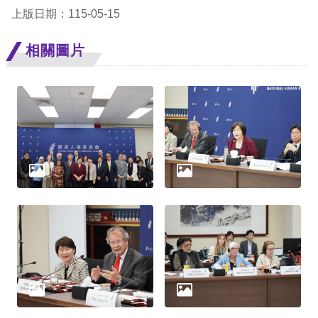
策
上版日期：115-05-15
政
相關圖片
府
網
站
資
料
開
放
宣
告
無
障