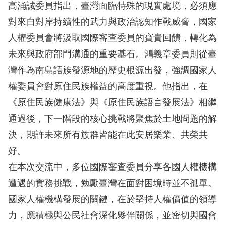
高涌誠委員指出，臺灣面臨特殊的現實處境，必須應
擇
對來自對岸持續性的武力與政治認知作戰威脅，國家
人權委員會將汲取國際審查委員的寶貴回饋，轉化為
語
未來與政府部門溝通的重要基石。鴻義章委員則從臺
言
灣作為南島語族發源地的歷史根源出發，強調國家人
兒少版
權委員會對原住民族權益的高度重視。他指出，在
《原住民族健康法》與《原住民族語言發展法》相繼
回
通過後，下一階段的核心挑戰將聚焦於土地問題的解
首
決，期許未來所有族群皆能在此安居樂業、共榮共
頁
好。
在本次交流中，多位國際審查委員分享各國人權機構
網
遭遇的實務挑戰，勉勵臺灣在面對困境時並不孤單。
站
國家人權機構發展的關鍵，在於堅持人權價值的領導
導
力，應積極與公民社會深化夥伴關係，並密切與國會
覽