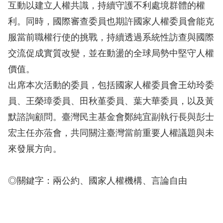
互動以建立人權共識，持續守護不利處境群體的權
利。同時，國際審查委員也期許國家人權委員會能克
網
服當前職權行使的挑戰，持續透過系統性訪查與國際
站
交流促成實質改變，並在動盪的全球局勢中堅守人權
安
價值。
全
出席本次活動的委員，包括國家人權委員會王幼玲委
政
員、王榮璋委員、田秋堇委員、葉大華委員，以及黃
策
默諮詢顧問。臺灣民主基金會鄭純宜副執行長與彭士
隱
宏主任亦蒞會，共同關注臺灣當前重要人權議題與未
私
來發展方向。
權
保
◎關鍵字：兩公約、國家人權機構、言論自由
護
政