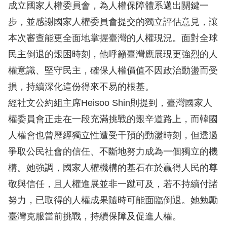
訴
成立國家人權委員會，為人權保障體系邁出關鍵一
步，並感謝國家人權委員會提交的獨立評估意見，讓
人
本次審查能更全面地掌握臺灣的人權現況。面對全球
權
民主倒退的艱困時刻，他呼籲臺灣應展現更強烈的人
資
權意識、堅守民主，確保人權價值不因政治動盪而受
料
庫
損，持續深化這份得來不易的根基。
經社文公約組主席Heisoo Shin則提到，臺灣國家人
無
權委員會正走在一段充滿挑戰的艱辛道路上，而韓國
障
人權會也曾歷經獨立性遭受干預的動盪時刻，但透過
礙
爭取公民社會的信任、不斷地努力成為一個獨立的機
快
構。她強調，國家人權機構的基石在於贏得人民的尊
捷
敬與信任，且人權進展並非一蹴可及，若不持續付諸
鍵
努力，已取得的人權成果隨時可能面臨倒退。她勉勵
請
臺灣克服當前挑戰，持續保障及促進人權。
選