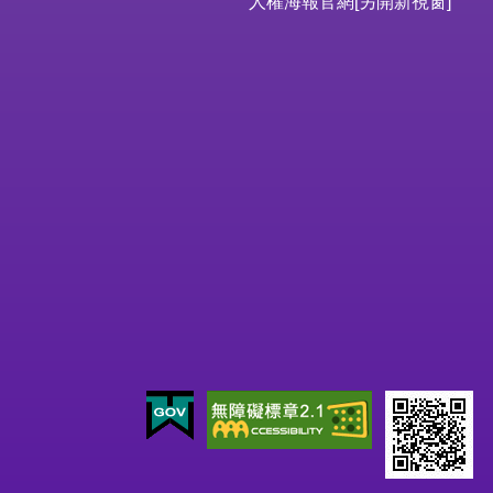
人權海報官網
[另開新視窗]