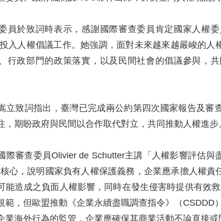
委員於致詞時表示，感謝國際審查委員肯定國家人權委
期投入人權倡議工作。她強調，面對未來越來越嚴峻的人
、行政部門的政策落實，以及民間社會的倡議參與，共
嵩立致詞指出，臺灣已完成兩公約第四次國家報告及審
注，期盼政府與民間以合作取代對立，共同推動人權進步
際審查委員Olivier de Schutter主講「人權影
）為核心，說明國家負有人權保護義務，企業應承擔人權
能造成之負面人權影響，同時在發生侵害時提供有效救濟。Olivi
規範，但歐盟推動《企業永續盡職調查指令》（CSDDD）
企業海外行為的監管，企業應確保其商業活動不論直接或