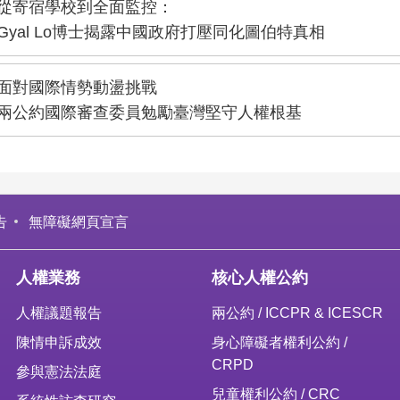
從寄宿學校到全面監控：
Gyal Lo博士揭露中國政府打壓同化圖伯特真相
面對國際情勢動盪挑戰
兩公約國際審查委員勉勵臺灣堅守人權根基
告
無障礙網頁宣言
人權業務
核心人權公約
人權議題報告
兩公約 / ICCPR & ICESCR
陳情申訴成效
身心障礙者權利公約 /
CRPD
參與憲法法庭
兒童權利公約 / CRC