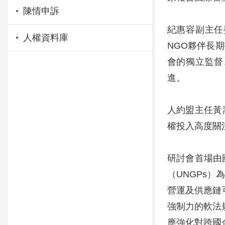
陳情申訴
紀惠容副主任
人權資料庫
NGO夥伴長
會的獨立監督
進。
人約盟主任黃
權投入高度關
研討會首場由國
（UNGPs
營運及供應鏈可
強制力的軟法
應強化對跨國