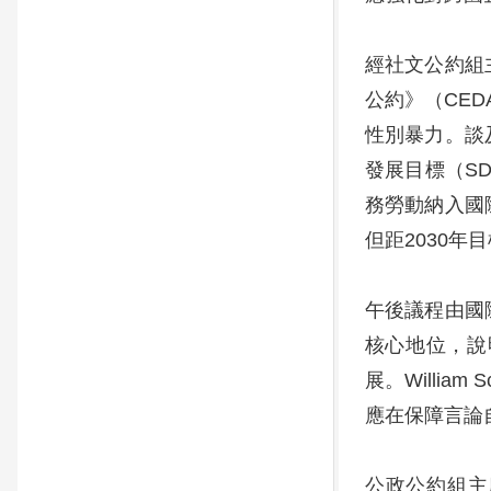
經社文公約組主
公約》（CE
性別暴力。談及
發展目標（S
務勞動納入國際
但距2030
午後議程由國際
核心地位，說
展。Willi
應在保障言論
公政公約組主