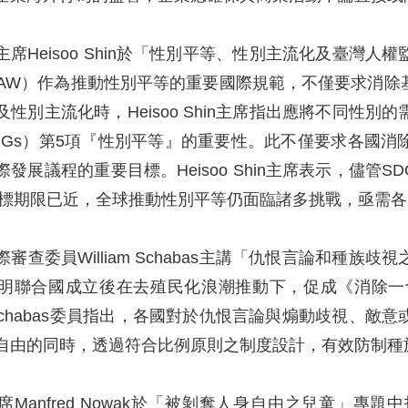
席Heisoo Shin於「性別平等、性別主流化及臺灣
DAW）作為推動性別平等的重要國際規範，不僅要求消
性別主流化時，Heisoo Shin主席指出應將不同性
DGs）第5項『性別平等』的重要性。此不僅要求各國
發展議程的重要目標。Heisoo Shin主席表示，儘管
年目標期限已近，全球推動性別平等仍面臨諸多挑戰，亟需
審查委員William Schabas主講「仇恨言論和種
明聯合國成立後在去殖民化浪潮推動下，促成《消除一切
am Schabas委員指出，各國對於仇恨言論與煽動歧視
自由的同時，透過符合比例原則之制度設計，有效防制種
席Manfred Nowak於「被剝奪人身自由之兒童」