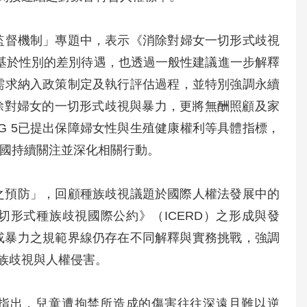
人權監督機制」專題中，表示《消除對婦女一切形式歧視
除基於性別的差別待遇，也透過一般性建議進一步解釋
別的需求納入政策制定及執行評估過程，並特別強調永續
消除對婦女的一切形式歧視與暴力，更將無酬照顧及家
SDG 5已提出保障婦女性與生殖健康權利等具體指標，
各國持續關注並深化相關行動。
族歧視之預防」，回顧種族歧視議題於國際人權法發展中的
形式種族歧視國際公約》（ICERD）之形成與發
、敵意或暴力之規範界線仍存在不同解釋與實務挑戰，強調
族歧視與人權侵害。
專題中指出，兒童遭拘禁所造成的傷害往往深遠且難以逆