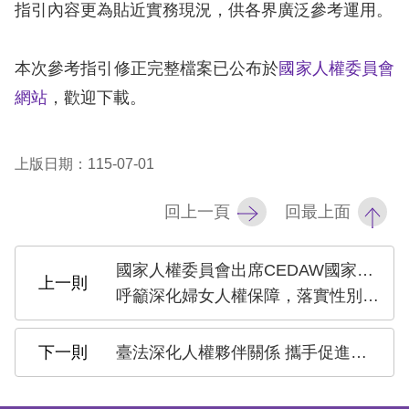
訴
指引內容更為貼近實務現況，供各界廣泛參考運用。
人
本次參考指引修正完整檔案已公布於
國家人權委員會
權
網站
，歡迎下載。
資
料
庫
上版日期：115-07-01
無
回上一頁
回最上面
障
礙
國家人權委員會出席CEDAW國家報告國際審查會議
快
呼籲深化婦女人權保障，落實性別平權
捷
鍵
臺法深化人權夥伴關係 攜手促進民主韌性與人權保障
請
選