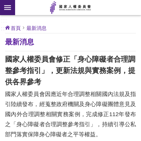
搜
前往主要內容區塊
尋
:::
[另
:::
首頁
最新消息
開
核
最新消息
心
新
人
權
視
公
國家人權委員會修正「身心障礙者合理調
約
窗]
整參考指引」，更新法規與實務案例，提
關
供各界參考
於
本
國家人權委員會因應近年合理調整相關國內法規及指
會
引陸續發布，經蒐整政府機關及身心障礙團體意見及
國內外合理調整相關實務案例，完成修正112年發布
最
之「身心障礙者合理調整參考指引」，持續引導公私
新
消
部門落實保障身心障礙者之平等權益。