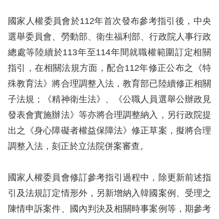
息
國家人權委員會於112年首次發布參考指引後，中央
人
選舉委員會、勞動部、衛生福利部、行政院人事行政
權
總處等陸續於113年至114年間就職權範圍訂定相關
業
務
指引，在相關法規方面，配合112年修正公布之《特
殊教育法》將合理調整入法，教育部已陸續修正相關
核
子法規；《精神衛生法》、《公職人員選舉公辦政見
心
發表會實施辦法》等亦將合理調整納入，另行政院提
人
出之《身心障礙者權益保障法》修正草案，擬將合理
權
公
調整入法，刻正於立法院併案審查。
約
國家人權委員會修訂參考指引過程中，除更新前述指
陳
引及法規訂定情形外，另新增納入韓國案例、受理之
情
陳情申訴案件、國內判決及相關時事案例等，期參考
申