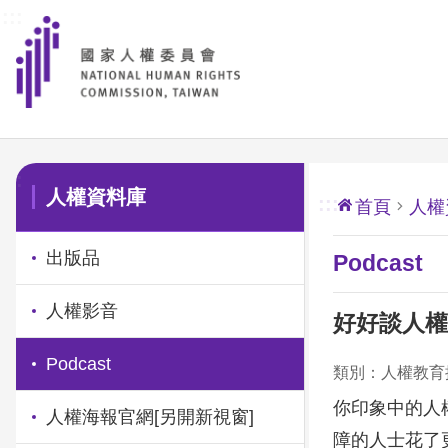
:::
前往主要內容區塊
:::
人權資料庫
:::
首頁
人權
出版品
Podcast
人權影音
好好談人權
Podcast
類別：人權教育
你印象中的人
人權海報官網
[另開新視窗]
障的人士花了