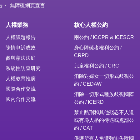
告
無障礙網頁宣言
人權業務
核心人權公約
人權議題報告
兩公約 / ICCPR & ICESCR
陳情申訴成效
身心障礙者權利公約 /
CRPD
參與憲法法庭
兒童權利公約 / CRC
系統性訪查研究
消除對婦女一切形式歧視公
人權教育推廣
約 / CEDAW
國際合作交流
消除一切形式種族歧視國際
國內合作交流
公約 / ICERD
禁止酷刑和其他殘忍不人道
或有辱人格的待遇或處罰公
約 / CAT
保護所有人免遭強迫失蹤國