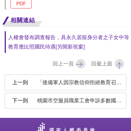
訴
PDF
人
相關連結
權
資
人權會發布調查報告，具永久居留身分者之子女中等
料
教育應比照國民待遇
[另開新視窗]
庫
回上一頁
回最上面
無
障
礙
「後備軍人因宗教信仰拒絕教育召集遭判處刑罰等情」案調查報告
快
捷
桃園市空服員職業工會申訴多數國籍航空公司針對女性空服 員之服儀規範似涉性別歧視等情案調查報告
鍵
請
:
選