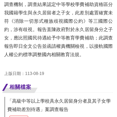
息
調查機制，調查結果認定中等學校學費補助資格區分
我國籍學生與永久居留者之子女，此差別處置確實未
人
符《消除一切形式種族歧視國際公約》等三國際公
權
業
約，涉有歧視。報告直陳政府對於永久居留身分之子
務
女，應比照國民待遇給予中等教育學費補助；此調查
報告即日全文公告並函請權責機關檢視，以接軌國際
核
人權公約標準調整國內相關教育法規。
心
人
權
上版日期：113-08-19
公
約
相關檔案
陳
「高級中等以上學校具永久居留身分者及其子女學
情
費補助差別待遇」案調查報告
申