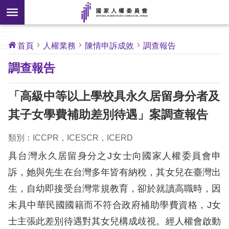
搜
前往主要內容區塊
尋
:::
[另
:::
首頁
人權業務
陳情申訴成效
調查報告
開
核
調查報告
心
新
人
權
視
公
「高級中等以上學校具永久居留身分者及
約
窗]
其子女學費補助差別待遇」案調查報告
關
於
類別：ICCPR，ICESCR，ICERD
本
具台灣永久居留身分之J女士向國家人權委員會申
會
訴，她與先生在台灣多年皆有納稅，其女兒在臺灣出
生，自幼即接受台灣常規教育，卻於就讀高職時，因
最
新
未具中華民國國籍而不符合政府補助學費資格，J女
消
士主張此差別待遇對其女兒構成歧視。經人權會啟動