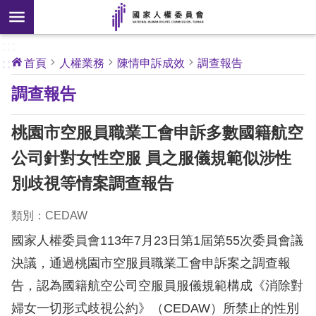
搜
前往主要內容區塊
尋
:::
[另
:::
首頁
人權業務
陳情申訴成效
調查報告
開
核
調查報告
心
新
人
權
視
公
桃園市空服員職業工會申訴多數國籍航空
約
窗]
公司針對女性空服 員之服儀規範似涉性
關
別歧視等情案調查報告
於
本
類別：CEDAW
會
國家人權委員會113年7月23日第1屆第55次委員會議
決議，通過桃園市空服員職業工會申訴案之調查報
最
新
告，認為國籍航空公司空服員服儀規範構成《消除對
消
婦女一切形式歧視公約》（CEDAW）所禁止的性別