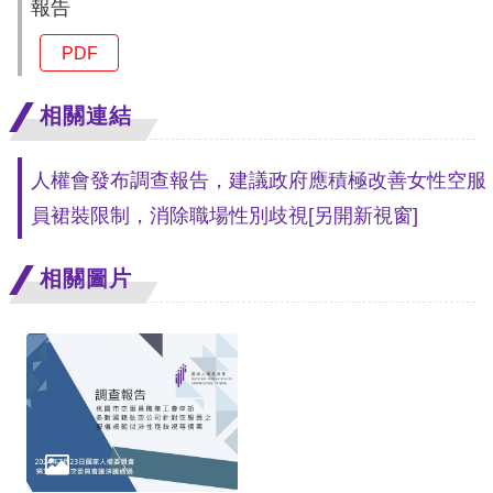
報告
訴
PDF
人
權
相關連結
資
料
人權會發布調查報告，建議政府應積極改善女性空服
庫
員裙裝限制，消除職場性別歧視
[另開新視窗]
無
障
相關圖片
礙
快
捷
鍵
請
選