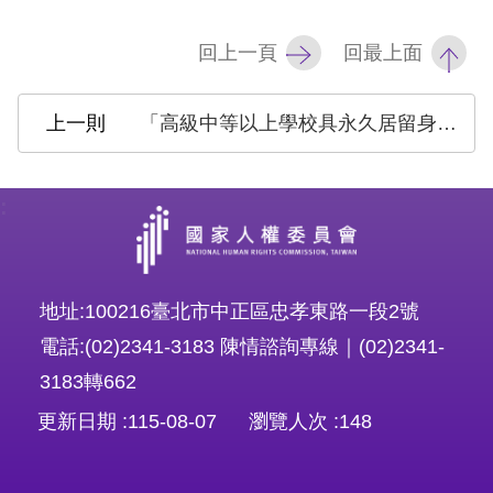
擇
回上一頁
回最上面
語
「高級中等以上學校具永久居留身分者及其子女學費補助差別待遇」案調查報告
言
兒少版
:
回
首
地址:100216臺北市中正區忠孝東路一段2號
頁
電話:(02)2341-3183 陳情諮詢專線｜(02)2341-
網
3183轉662
站
更新日期
115-08-07
瀏覽人次
148
導
覽