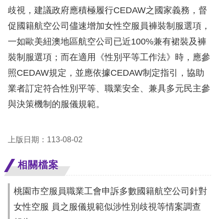
息
歧視，建議政府應積極履行CEDAW之國家義務，督
促國籍航空公司儘速增加女性空服員褲裝制服選項，
人
一如歐美紐澳地區航空公司已近100%兼有裙裝及褲
權
業
裝制服選項；而在適用《性別平等工作法》時，應參
務
照CEDAW規定，並應依據CEDAW制定指引，協助
業者訂定符合性別平等、職業安全、兼具多元民主參
核
與決策機制的服儀規範。
心
人
權
上版日期：113-08-02
公
約
相關檔案
陳
桃園市空服員職業工會申訴多數國籍航空公司針對
情
女性空服 員之服儀規範似涉性別歧視等情案調查
申