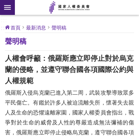
搜
前往主要內容區塊
尋
:::
[另
:::
首頁
最新消息
聲明稿
開
核
聲明稿
心
新
人
權
視
公
人權會呼籲：俄羅斯應立即停止對於烏克
約
窗]
蘭的侵略，並遵守聯合國各項國際公約與
關
人權規範
於
本
俄羅斯入侵烏克蘭已進入第二周，武裝攻擊導致眾多
會
平民傷亡。有鑑於許多人被迫流離失所，懷著失去親
人及生命的恐懼遠離家園，國家人權委員會指出，戰
最
爭對於生命的威脅及人性的尊嚴造成無法彌補的傷
新
消
害，俄羅斯應立即停止侵略烏克蘭，遵守聯合國各項