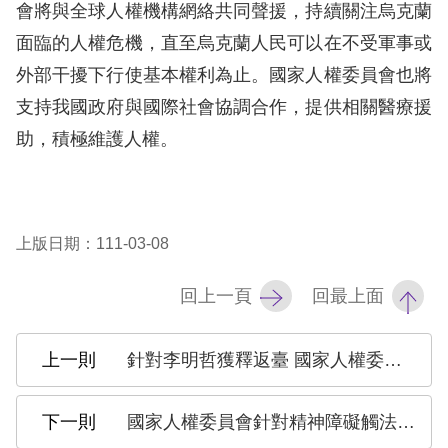
訴
會將與全球人權機構網絡共同聲援，持續關注烏克蘭
面臨的人權危機，直至烏克蘭人民可以在不受軍事或
人
外部干擾下行使基本權利為止。國家人權委員會也將
權
支持我國政府與國際社會協調合作，提供相關醫療援
資
助，積極維護人權。
料
庫
無
上版日期：111-03-08
障
礙
回上一頁
回最上面
快
捷
針對李明哲獲釋返臺 國家人權委員會呼籲中國政府遵守國際人權規範 保障其他國人在押個案之權益
鍵
請
國家人權委員會針對精神障礙觸法者處遇制度相關修法之聲明
選