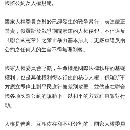
息
國際公約及人權規範。
人
國家人權委員會對於已經發生的戰爭暴行，表達嚴正
權
譴責，俄羅斯於戰爭期間涉嫌的人權侵犯，不但違反
業
務
《聯合國憲章》之禁止暴力基本原則，更嚴重違反兩
公約之任何人的生命不得無理剝奪。
核
心
國家人權委員會呼籲，生命權是國際法律秩序的基礎
人
權利，也是其他權利得以行使的核心人權，俄羅斯軍
權
公
方應立即停止對平民進行無差別攻擊，並儘速在聯合
約
國各項國際公約的規範下，以和平的方式結束敵對行
動。
陳
情
人權是普遍、互相依存和不可分割的，國家人權委員
申