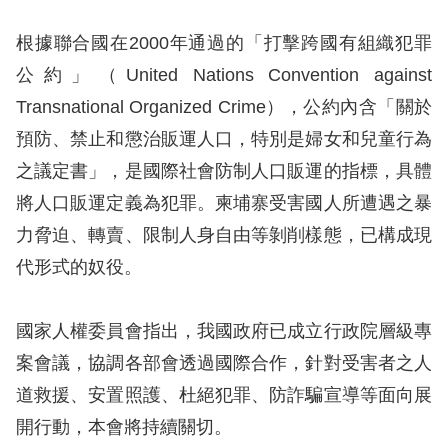
息
根據聯合國在2000年通過的「打擊跨國有組織犯罪
人
公約」（United Nations Convention against
權
Transnational Organized Crime），公約內含「關於
業
務
預防、禁止和懲治販運人口，特別是婦女和兒童行為
之議定書」，是國際社會防制人口販運的指標，具體
核
將人口販運定義為犯罪。柬埔寨受害國人所遭遇之暴
心
力脅迫、轉賣、限制人身自由等剝削樣態，已構成現
人
代形式的奴役。
權
公
約
國家人權委員會指出，我國政府已成立行政院層級專
案會議，協調各部會透過國際合作，針對受害者之人
陳
道救援、安置照護、杜絕犯罪、防詐騙宣導等面向展
情
開行動，本會將持續關切。
申