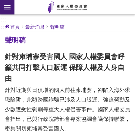
搜
前往主要內容區塊
尋
:::
[另
:::
首頁
最新消息
聲明稿
開
核
聲明稿
心
新
人
權
視
公
針對柬埔寨受害國人 國家人權委員會呼
約
窗]
籲共同打擊人口販運 保障人權及人身自
關
由
於
本
針對近期與日俱增的國人前往柬埔寨，卻陷入海外求
會
職陷阱，此類跨國詐騙已涉及人口販運、強迫勞動及
少數遭受性剝削等重大人權侵害事件。國家人權委員
最
會指出，已與行政院跨部會專案協調會議保持聯繫，
新
消
密集關切柬埔寨受害國人。