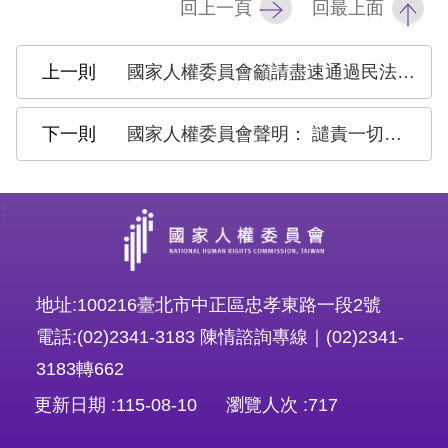
回上一頁
回最上面
擇
國家人權委員會籲請盡速通過民法第1085條修法 以遵守國際人權標準
語
言
國家人權委員會聲明： 譴責一切形式暴力行為，呼籲落實國際人權公約
兒少版
:
回
首
頁
地址:100216臺北市中正區忠孝東路一段2號
電話:(02)2341-3183 陳情諮詢專線｜(02)2341-
網
3183轉662
站
更新日期
115-08-10
瀏覽人次
717
導
覽