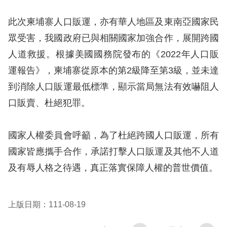
訴
此次柬埔寨人口販運，亦有華人地區及東南亞國家民
人
眾受害，我國政府已與相關國家加強合作，展開跨國
權
人道救援。根據美國國務院發布的《2022年人口販
資
運報告》，柬埔寨從原本的第2級降至第3級，並未達
料
庫
到消除人口販運最低標準，顯示當局無法有效嚇阻人
口販賣、杜絕犯罪。
無
障
國家人權委員會呼籲，為了杜絕跨國人口販運，所有
礙
國家皆應攜手合作，承諾打擊人口販運及其他不人道
快
及有辱人格之待遇，真正落實保障人權的普世價值。
捷
鍵
上版日期：111-08-19
請
選