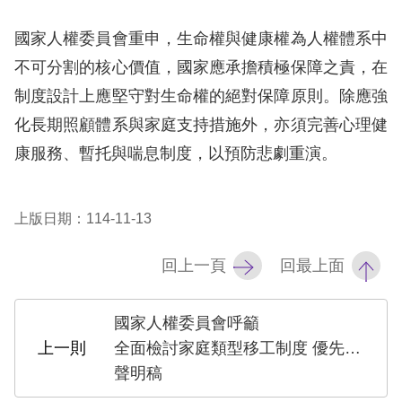
國家人權委員會重申，生命權與健康權為人權體系中
網
不可分割的核心價值，國家應承擔積極保障之責，在
站
制度設計上應堅守對生命權的絕對保障原則。除應強
安
化長期照顧體系與家庭支持措施外，亦須完善心理健
全
康服務、暫托與喘息制度，以預防悲劇重演。
政
策
上版日期：114-11-13
隱
私
回上一頁
回最上面
權
保
國家人權委員會呼籲
護
全面檢討家庭類型移工制度 優先強化公共照顧體系
政
聲明稿