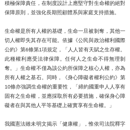
息
積極保障責任，在制度設計上應堅守對生命權的絕對
保障原則，並強化長期照顧體系與家庭支持措施。
人
權
生命權是所有人權的基礎，生命一旦被剝奪，其他一
業
務
切人權即失其存在可能。依據《公民與政治權利國際
公約》第6條第1項規定，「人人皆有天賦之生存權。
核
此種權利應受法律保障。任何人之生命不得無理剝
心
奪。」生命權不僅為該公約所保障之核心人權，亦為
人
所有人權之基石。同時，《身心障礙者權利公約》第
權
公
10條亦強調生命權的重要性，「締約國重申人人享有
約
固有之生命權，並應採取所有必要措施，確保身心障
礙者在與其他人平等基礎上確實享有生命權。」
陳
情
我國憲法雖未明文揭示「健康權」，惟依司法院釋字
申