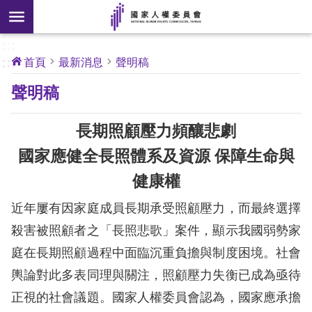
搜
前往主要內容區塊
尋
:::
[另
:::
首頁
最新消息
聲明稿
開
核
聲明稿
心
新
人
權
視
公
長期照顧壓力頻釀悲劇
約
窗]
國家應健全長照體系及資源 保障生命與
關
健康權
於
本
近年屢有因家庭成員長期承受照顧壓力，而最終選擇
會
殺害被照顧者之「長照悲歌」案件，顯示我國弱勢家
庭在長期照顧過程中面臨沉重負擔與制度困境。社會
最
輿論對此多表同理與關注，照顧壓力失衡已成為亟待
新
消
正視的社會議題。國家人權委員會認為，國家應承擔