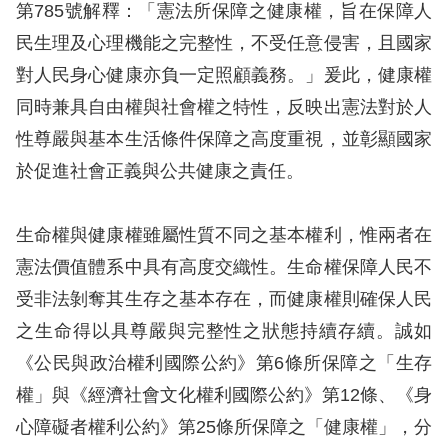
訴
第785號解釋：「憲法所保障之健康權，旨在保障人
民生理及心理機能之完整性，不受任意侵害，且國家
人
對人民身心健康亦負一定照顧義務。」爰此，健康權
權
同時兼具自由權與社會權之特性，反映出憲法對於人
資
性尊嚴與基本生活條件保障之高度重視，並彰顯國家
料
庫
於促進社會正義與公共健康之責任。
無
生命權與健康權雖屬性質不同之基本權利，惟兩者在
障
憲法價值體系中具有高度交織性。生命權保障人民不
礙
受非法剝奪其生存之基本存在，而健康權則確保人民
快
之生命得以具尊嚴與完整性之狀態持續存續。誠如
捷
《公民與政治權利國際公約》第6條所保障之「生存
鍵
權」與《經濟社會文化權利國際公約》第12條、《身
請
心障礙者權利公約》第25條所保障之「健康權」，分
選