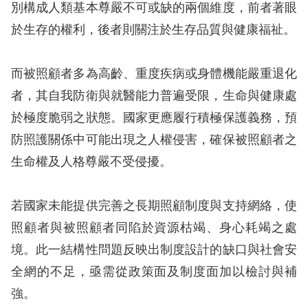
別構成人類基本尊嚴不可或缺的兩個維度，前者著眼
擇
於生存的權利，後者則關注於生存品質與健康福祉。
語
而被照顧者多為高齡、重度疾病或身體機能嚴重退化
言
者，其自我防衛與就醫能力普遍受限，生命與健康處
兒少版
於極度脆弱之狀態。國家更應履行積極保護義務，預
防照護關係中可能出現之人權侵害，確保被照顧者之
回
生命權及人格尊嚴不受侵擾。
首
頁
若國家未能提供完善之長期照顧制度與支持網絡，使
照顧者與被照顧者同陷於資源枯竭、身心耗竭之處
網
境。此一結構性問題反映出制度設計的缺口與社會安
站
全網的不足，亟需從政策面及制度面加以檢討與補
導
強。
覽