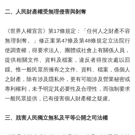
訴
二、人民財產權受無理侵害與剝奪
人
權
《世界人權宣言》第17條規定：「任何人之財產不容
資
無理剝奪。」修正案第47條及第48條規定立法院行
料
庫
使調查權，得要求法人、團體或社會上有關係人員，
提供相關文件、資料及檔案，違反者得按次處以罰
無
鍰。惟一般民眾所擁有之文件、資料、檔案，係個人
障
之財產，除有涉及隱私外，更有可能涉及營業秘密或
礙
專利權利，未予明定其必要性及合理性，而強制要求
快
一般民眾提供，已有侵害個人財產權之疑慮。
捷
鍵
三、戕害人民獨立無私及平等公開之司法權
請
選