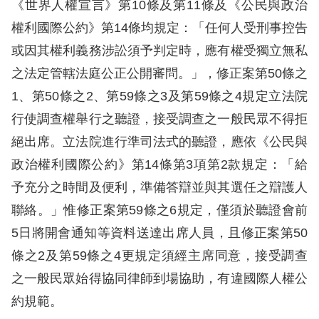
《世界人權宣言》第10條及第11條及《公民與政治
權利國際公約》第14條均規定：「任何人受刑事控告
擇
或因其權利義務涉訟須予判定時，應有權受獨立無私
語
之法定管轄法庭公正公開審問。」，修正案第50條之
言
1、第50條之2、第59條之3及第59條之4規定立法院
行使調查權舉行之聽證，接受調查之一般民眾不得拒
兒少版
絕出席。立法院進行準司法式的聽證，應依《公民與
回
政治權利國際公約》第14條第3項第2款規定：「給
首
予充分之時間及便利，準備答辯並與其選任之辯護人
頁
聯絡。」惟修正案第59條之6規定，僅須於聽證會前
5日將開會通知等資料送達出席人員，且修正案第50
網
條之2及第59條之4更規定須經主席同意，接受調查
站
之一般民眾始得協同律師到場協助，有違國際人權公
導
約規範。
覽