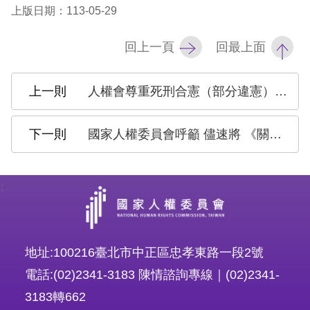
策
上版日期：113-05-29
政
回上一頁
回最上面
府
網
人權會尊重死刑合憲（部分違憲）判決 呼籲政府落實公約義務並保障被害者家屬正義
站
資
國家人權委員會呼籲 儘速將 《關於買賣兒童、兒童賣淫和兒童色情問題之兒童權利公約任擇議定書》國內法化 杜絕兒少性剝削 接軌國際人權
料
開
:
放
宣
告
地址:100216臺北市中正區忠孝東路一段2號
無
電話:(02)2341-3183 陳情諮詢專線｜(02)2341-
障
3183轉662