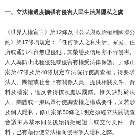
息
一、立法權過度擴張有侵害人民生活與隱私之虞
人
權
《世界人權宣言》第12條及《公民與政治權利國際公
業
約》第17條均規定：「任何個人之私生活、家庭、住
務
所或通訊不容無理侵犯，其榮譽及信用亦不容侵害。
核
人人為防止此種侵犯或侵害有權受法律保護。」修正
心
案第47條及第48條規定立法院行使調查權，得要求
人
法人、團體或社會上有關係人員，提供相關文件、資
權
料及檔案，違反者得按次處以罰鍰。惟欠缺對於法
公
約
人、團體或一般民眾行使調查權之構成要件，又若涉
及個人隱私，修正案第50條之1明定須經立法院調查
陳
會議主席裁示同意後始得拒絕證言或交付文件、資
情
料，已有藉行使立法權而侵害個人隱私之弊。
申