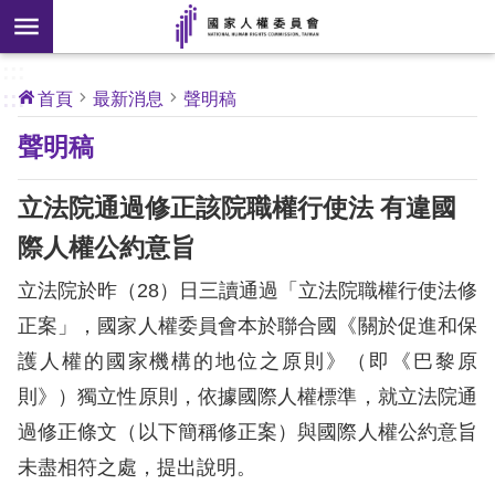
搜
前往主要內容區塊
尋
:::
[另
:::
首頁
最新消息
聲明稿
開
核
聲明稿
心
新
人
權
視
公
立法院通過修正該院職權行使法 有違國
約
窗]
際人權公約意旨
關
立法院於昨（28）日三讀通過「立法院職權行使法修
於
本
正案」，國家人權委員會本於聯合國《關於促進和保
會
護人權的國家機構的地位之原則》（即《巴黎原
則》）獨立性原則，依據國際人權標準，就立法院通
最
過修正條文（以下簡稱修正案）與國際人權公約意旨
新
未盡相符之處，提出說明。
消