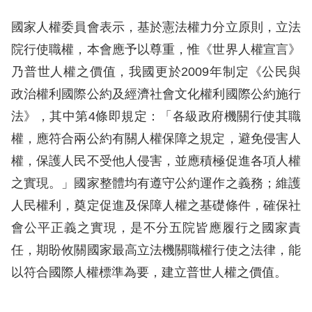
國家人權委員會表示，基於憲法權力分立原則，立法
網
院行使職權，本會應予以尊重，惟《世界人權宣言》
站
乃普世人權之價值，我國更於2009年制定《公民與
安
政治權利國際公約及經濟社會文化權利國際公約施行
全
法》，其中第4條即規定：「各級政府機關行使其職
政
權，應符合兩公約有關人權保障之規定，避免侵害人
策
權，保護人民不受他人侵害，並應積極促進各項人權
隱
之實現。」國家整體均有遵守公約運作之義務；維護
私
人民權利，奠定促進及保障人權之基礎條件，確保社
權
會公平正義之實現，是不分五院皆應履行之國家責
保
任，期盼攸關國家最高立法機關職權行使之法律，能
護
以符合國際人權標準為要，建立普世人權之價值。
政