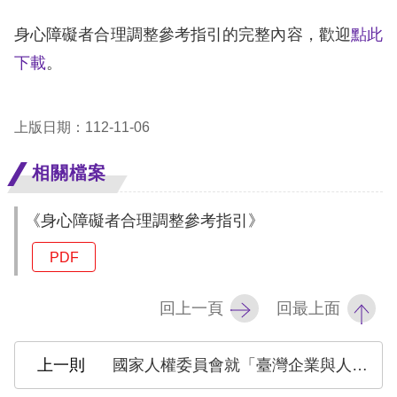
身心障礙者合理調整參考指引的完整內容，歡迎
點此
網
下載
。
站
安
全
上版日期：112-11-06
政
相關檔案
策
《身心障礙者合理調整參考指引》
隱
私
PDF
權
回上一頁
回最上面
保
護
國家人權委員會就「臺灣企業與人權國家行動計畫更新版」意見
政