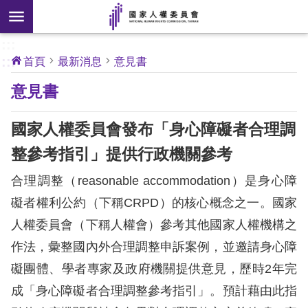
搜
前往主要內容區塊
尋
:::
[另
:::
首頁
最新消息
意見書
開
核
意見書
心
新
人
權
視
公
國家人權委員會發布「身心障礙者合理調
約
窗]
整參考指引」提供行政機關參考
關
合理調整（reasonable accommodation）是身心障
於
本
礙者權利公約（下稱CRPD）的核心概念之一。國家
會
人權委員會（下稱人權會）參考其他國家人權機構之
作法，彙整國內外合理調整申訴案例，並邀請身心障
最
礙團體、學者專家及政府機關提供意見，歷時2年完
新
成「身心障礙者合理調整參考指引」。預計藉由此指
消