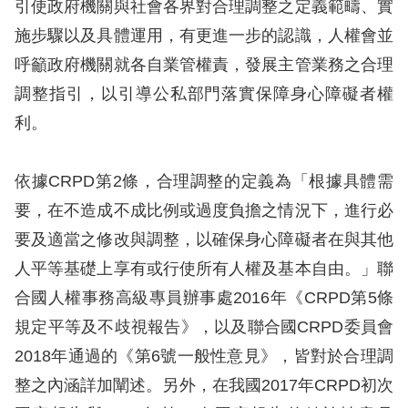
息
引使政府機關與社會各界對合理調整之定義範疇、實
施步驟以及具體運用，有更進一步的認識，人權會並
人
呼籲政府機關就各自業管權責，發展主管業務之合理
權
調整指引，以引導公私部門落實保障身心障礙者權
業
利。
務
核
依據CRPD第2條，合理調整的定義為「根據具體需
心
要，在不造成不成比例或過度負擔之情況下，進行必
人
要及適當之修改與調整，以確保身心障礙者在與其他
權
人平等基礎上享有或行使所有人權及基本自由。」聯
公
約
合國人權事務高級專員辦事處2016年《CRPD第5條
規定平等及不歧視報告》，以及聯合國CRPD委員會
陳
2018年通過的《第6號一般性意見》，皆對於合理調
情
整之內涵詳加闡述。另外，在我國2017年CRPD初次
申