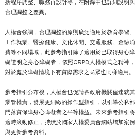
括程序調整、職務再設計等，在附錄中也詳細說明與
合理調整之差異。
擇
語
人權會強調，合理調整的原則廣泛適用於教育學習、
言
工作就業、醫療健康、文化休閒、交通服務、金融消
費等不同場域，此參考指引除了適用於已取得身心障
兒少版
礙證明之身心障礙者，依照CRPD人權模式之精神，
回
對於處於障礙情境下有實際需求之民眾也同樣適用。
首
頁
參考指引公布後，人權會也促請各政府機關儘速就其
業管權責，發展更細緻的操作型指引，以引導公私部
網
門落實保障身心障礙者之平等權益。未來參考指引將
站
適時滾動修正，持續於國家人權委員會網站增加案例
導
與更新參考資料。
覽