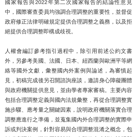
國家報告與2022年第二次國家報告的結論性意見
訴
中，國際審查委員均強調合理調整的重要性，並督促
人
政府修正法律明確規定提供合理調整之義務，以及拒
權
絕提供合理調整即構成歧視。
資
料
庫
人權會編訂參考指引過程中，除引用前述公約文書
外，另參考美國、法國、日本、紐西蘭與歐洲平等網
無
絡等國外文獻，彙整國內外案例與論述，為審慎起
障
見，初稿完成後另召開諮詢座談，邀請身心障礙團體
礙
與政府機關提供意見，並由學者專家審稿。主要內容
快
包括合理調整定義與國內法規彙整，再從合理調整實
捷
施步驟、應考量之關鍵因素，說明政府機關落實合理
鍵
調整應進行之準備，並蒐集國內外合理調整的實際申
請
訴或判決案例，針對容易與合理調整混淆之概念，包
選