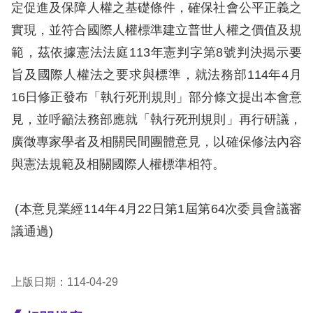
息
定促進及保障人權之基礎條件，確保社會公平正義之
實現，並符合國際人權標準建立普世人權之價值及規
人
範，茲依據憲法法庭113年憲判字第8號判決揭示要
權
旨及國際人權法之要求與標準，就法務部114年4月
業
務
16日修正發布「執行死刑規則」部分條文提出本會意
見，並呼籲法務部應就「執行死刑規則」再行研議，
核
廣徵專家學者及相關民間團體意見，以確保修法內容
心
與憲法規範及相關國際人權標準相符。
人
權
公
(本意見業經114年4月22日第1屆第64次委員會議審
約
議通過)
陳
情
上版日期：114-04-29
申