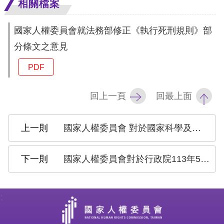
相關檔案
訴
國家人權委員會就法務部修正《執行死刑規則》部
人
權
分條文之意見
資
PDF
料
庫
回上一頁
回最上面
無
障
國家人權委員會 對於國家科學及技術委員會113年7月15日預告「人工智慧基本法草案」之建議
礙
快
國家人權委員會對於行政院113年5月2日預告「反歧視法草案」之意見與建議
捷
鍵
:
請
選