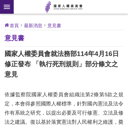
搜
前往主要內容區塊
尋
:::
[另
:::
首頁
最新消息
意見書
開
核
意見書
心
新
人
權
視
公
國家人權委員會就法務部114年4月16日
約
窗]
修正發布 「執行死刑規則」部分條文之
關
意見
於
本
會
依據監察院國家人權委員會組織法第2條第5款之規
定，本會得參照國際人權標準，針對國內憲法及法令
最
作有系統之研究，以提出必要及可行修憲、立法及修
新
消
法之建議。復以基於落實憲法對人民權利之維護，奠