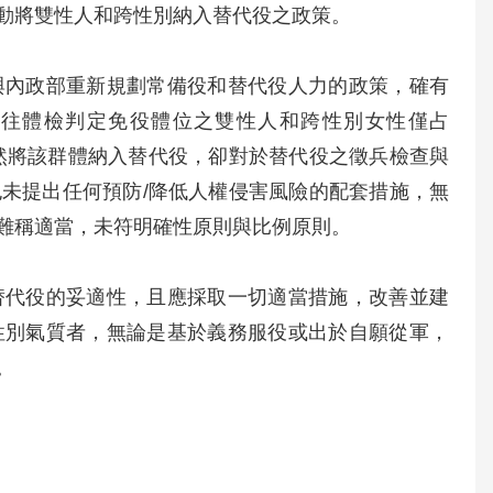
動將雙性人和跨性別納入替代役之政策。
與內政部重新規劃常備役和替代役人力的政策，確有
過往體檢判定免役體位之雙性人和跨性別女性僅占
關貿然將該群體納入替代役，卻對於替代役之徵兵檢查與
未提出任何預防/降低人權侵害風險的配套措施，無
難稱適當，未符明確性原則與比例原則。
替代役的妥適性，且應採取一切適當措施，改善並建
性別氣質者，無論是基於義務服役或出於自願從軍，
。