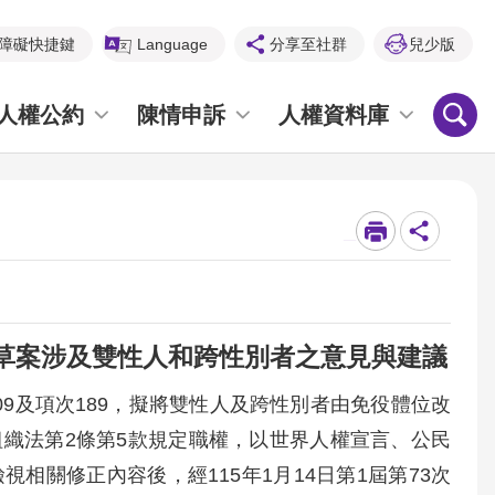
障礙快捷鍵
Language
分享至社群
兒少版
人權公約
陳情申訴
人權資料庫
_
草案涉及雙性人和跨性別者之意見與建議
9及項次189，擬將雙性人及跨性別者由免役體位改
織法第2條第5款規定職權，以世界人權宣言、公民
關修正內容後，經115年1月14日第1屆第73次