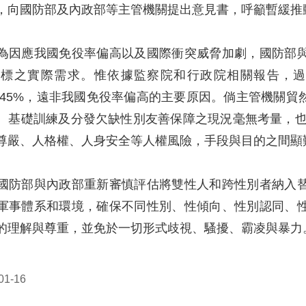
，向國防部及內政部等主管機關提出意見書，呼籲暫緩推
為因應我國免役率偏高以及國際衝突威脅加劇，國防部
目標之實際需求。惟依據監察院和行政院相關報告，
、0.045%，遠非我國免役率偏高的主要原因。倘主管機
、基礎訓練及分發欠缺性別友善保障之現況毫無考量，也
尊嚴、人格權、人身安全等人權風險，手段與目的之間顯
國防部與內政部重新審慎評估將雙性人和跨性別者納入
軍事體系和環境，確保不同性別、性傾向、性別認同、
的理解與尊重，並免於一切形式歧視、騷擾、霸凌與暴力
1-16