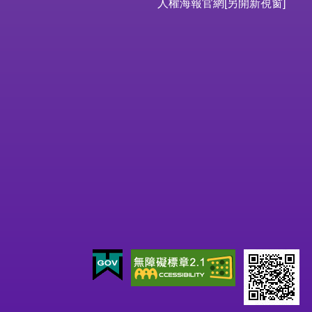
人權海報官網
[另開新視窗]