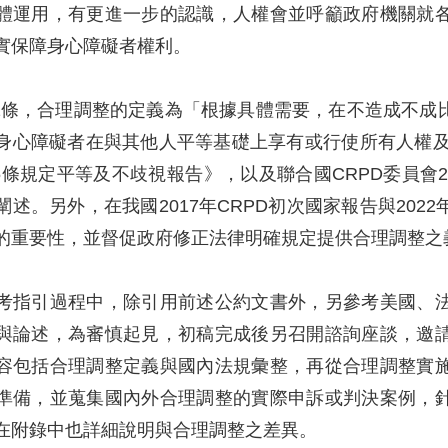
體運用，有更進一步的認識，人權會並呼籲政府機關就
實保障身心障礙者權利。
第2條，合理調整的定義為「根據具體需要，在不造成不
身心障礙者在與其他人平等基礎上享有或行使所有人權及
第5條規定平等及不歧視報告》，以及聯合國CRPD委員會
闡述。另外，在我國2017年CRPD初次國家報告與20
的重要性，並督促政府修正法律明確規定提供合理調整之
考指引過程中，除引用前述公約文書外，另參考美國、
與論述，為審慎起見，初稿完成後另召開諮詢座談，邀
容包括合理調整定義與國內法規彙整，再從合理調整實
準備，並蒐集國內外合理調整的實際申訴或判決案例，
在附錄中也詳細說明與合理調整之差異。