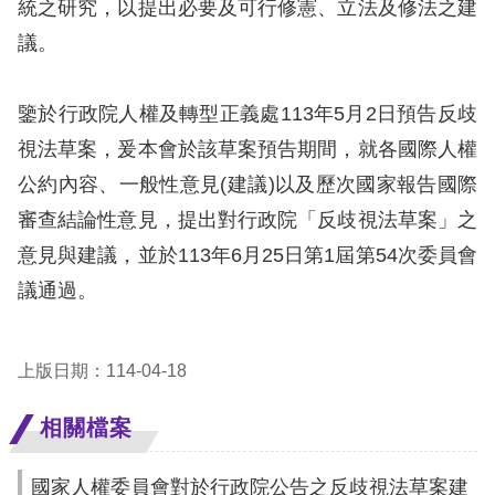
息
統之研究，以提出必要及可行修憲、立法及修法之建
議。
人
權
鑒於行政院人權及轉型正義處113年5月2日預告反歧
業
視法草案，爰本會於該草案預告期間，就各國際人權
務
公約內容、一般性意見(建議)以及歷次國家報告國際
核
審查結論性意見，提出對行政院「反歧視法草案」之
心
意見與建議，並於113年6月25日第1屆第54次委員會
人
議通過。
權
公
約
上版日期：114-04-18
陳
相關檔案
情
申
國家人權委員會對於行政院公告之反歧視法草案建