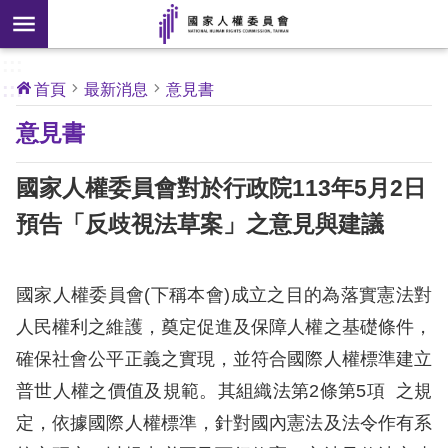
搜
前往主要內容區塊
尋
:::
[另
:::
首頁
最新消息
意見書
開
核
意見書
心
新
人
權
視
公
國家人權委員會對於行政院113年5月2日
約
窗]
預告「反歧視法草案」之意見與建議
關
於
本
國家人權委員會(下稱本會)成立之目的為落實憲法對
會
人民權利之維護，奠定促進及保障人權之基礎條件，
確保社會公平正義之實現，並符合國際人權標準建立
最
普世人權之價值及規範。其組織法第2條第5項 之規
新
定，依據國際人權標準，針對國內憲法及法令作有系
消