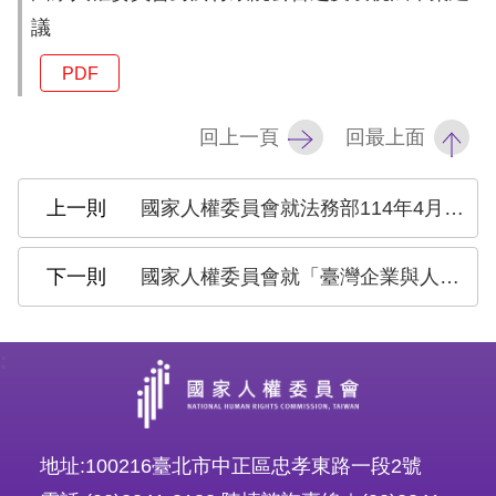
訴
議
人
PDF
權
資
回上一頁
回最上面
料
庫
國家人權委員會就法務部114年4月16日修正發布 「執行死刑規則」部分條文之意見
無
國家人權委員會就「臺灣企業與人權國家行動計畫更新版」意見
障
礙
快
:
捷
鍵
請
地址:100216臺北市中正區忠孝東路一段2號
選