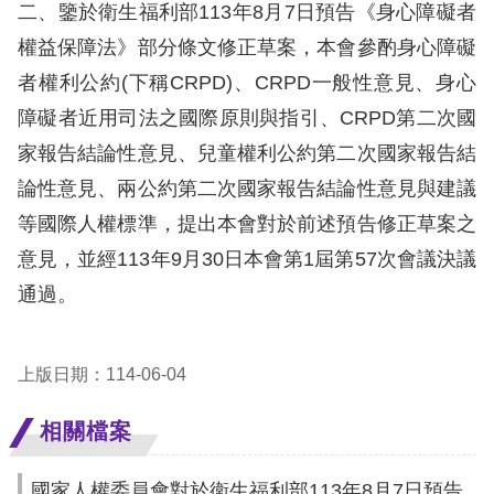
息
二、鑒於衛生福利部113年8月7日預告《身心障礙者
權益保障法》部分條文修正草案，本會參酌身心障礙
人
者權利公約(下稱CRPD)、CRPD一般性意見、身心
權
障礙者近用司法之國際原則與指引、CRPD第二次國
業
務
家報告結論性意見、兒童權利公約第二次國家報告結
論性意見、兩公約第二次國家報告結論性意見與建議
核
等國際人權標準，提出本會對於前述預告修正草案之
心
意見，並經113年9月30日本會第1屆第57次會議決議
人
通過。
權
公
約
上版日期：114-06-04
陳
相關檔案
情
申
國家人權委員會對於衛生福利部113年8月7日預告