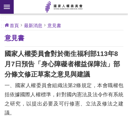
搜
前往主要內容區塊
尋
:::
[另
:::
首頁
最新消息
意見書
開
核
意見書
心
新
人
權
視
公
國家人權委員會對於衛生福利部113年8
約
窗]
月7日預告「身心障礙者權益保障法」部
關
分條文修正草案之意見與建議
於
本
一、國家人權委員會組織法第2條規定，本會職權包
會
括依據國際人權標準，針對國內憲法及法令作有系統
之研究，以提出必要及可行修憲、立法及修法之建
最
議。
新
消