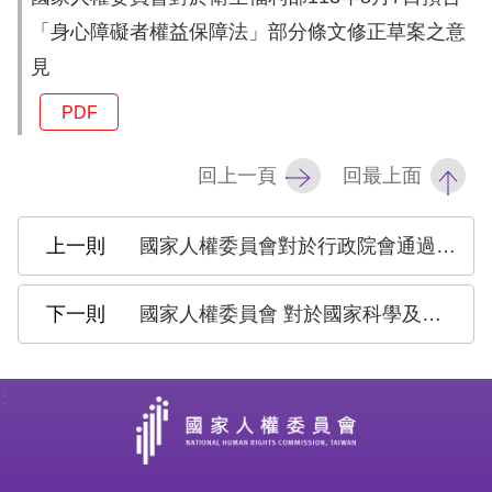
訴
「身心障礙者權益保障法」部分條文修正草案之意
見
人
權
PDF
資
料
回上一頁
回最上面
庫
無
國家人權委員會對於行政院會通過之平埔原住民族群身分法草案之意見與建議
障
礙
國家人權委員會 對於國家科學及技術委員會113年7月15日預告「人工智慧基本法草案」之建議
快
捷
:
鍵
請
選