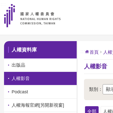
:::
前往主要內容區塊
:::
人權資料庫
:::
首頁
人權
出版品
人權影音
人權影音
類別：
Podcast
人權海報官網
[另開新視窗]
全部
人權