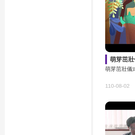
萌芽茁壯
萌芽茁壯儀
110-08-02