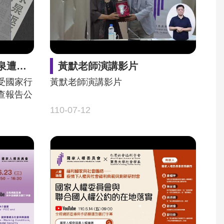
公布記者會
黃默老師演講影片
受國家行
黃默老師演講影片
查報告公
110-07-12