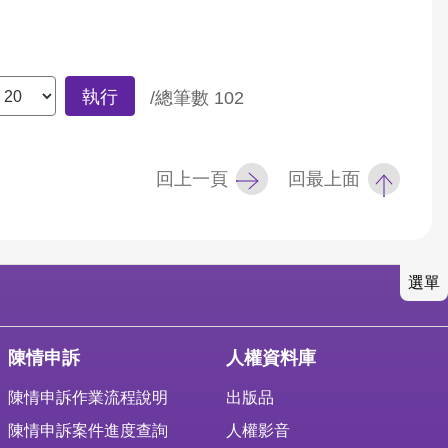
執行
/總筆數
102
回上一頁
回最上面
選單
陳情申訴
人權資料庫
陳情申訴作業流程說明
出版品
陳情申訴案件進度查詢
人權影音