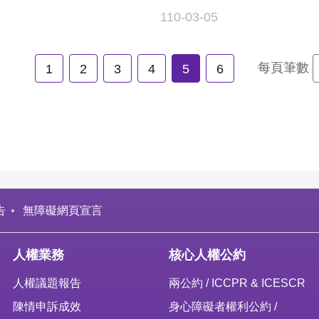
110-03-05
每頁筆數
1
2
3
4
5
6
告
無障礙網頁宣言
人權業務
核心人權公約
人權議題報告
兩公約 / ICCPR & ICESCR
陳情申訴成效
身心障礙者權利公約 /