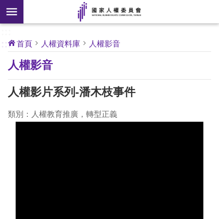
搜
前往主要內容區塊
尋
:::
[另
:::
首頁
人權資料庫
人權影音
開
核
人權影音
心
新
人
權
視
公
人權影片系列-潘木枝事件
約
窗]
類別：人權教育推廣，轉型正義
關
於
本
會
最
新
消