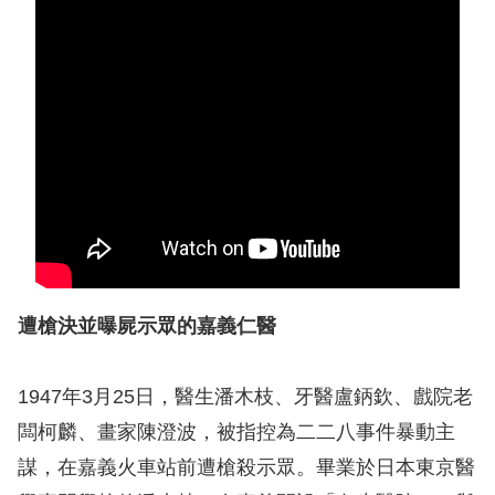
息
人
權
業
務
核
心
人
權
遭槍決並曝屍示眾的嘉義仁醫
公
約
1947
年3月25日，醫生潘木枝、牙醫盧鈵欽、戲院老
陳
闆柯麟、畫家陳澄波，被指控為二二八事件暴動主
情
謀，在嘉義火車站前遭槍殺示眾。畢業於日本東京醫
申