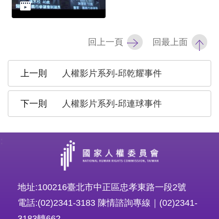
擇
語
回上一頁
回最上面
言
人權影片系列-邱乾耀事件
兒少版
人權影片系列-邱連球事件
回
首
:
頁
網
站
地址:100216臺北市中正區忠孝東路一段2號
導
電話:(02)2341-3183 陳情諮詢專線｜(02)2341-
覽
3183轉662