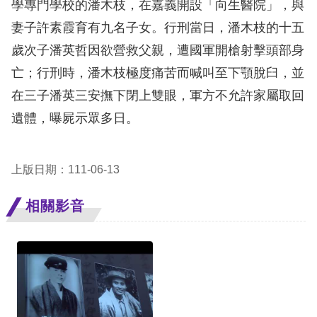
學專門學校的潘木枝，在嘉義開設「向生醫院」，與
訴
妻子許素霞育有九名子女。行刑當日，潘木枝的十五
人
歲次子潘英哲因欲營救父親，遭國軍開槍射擊頭部身
權
亡；行刑時，潘木枝極度痛苦而喊叫至下顎脫臼，並
資
在三子潘英三安撫下閉上雙眼，軍方不允許家屬取回
料
庫
遺體，曝屍示眾多日。
無
上版日期：111-06-13
障
礙
相關影音
快
捷
鍵
請
選