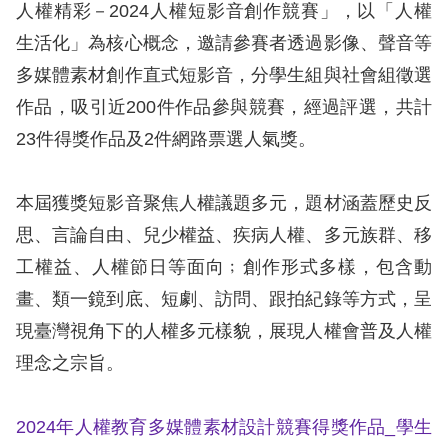
訴
人權精彩－2024人權短影音創作競賽」，以「人權
生活化」為核心概念，邀請參賽者透過影像、聲音等
人
多媒體素材創作直式短影音，分學生組與社會組徵選
權
作品，吸引近200件作品參與競賽，經過評選，共計
資
23件得獎作品及2件網路票選人氣獎。
料
庫
本屆獲獎短影音聚焦人權議題多元，題材涵蓋歷史反
無
思、言論自由、兒少權益、疾病人權、多元族群、移
障
工權益、人權節日等面向﹔創作形式多樣，包含動
礙
畫、類一鏡到底、短劇、訪問、跟拍紀錄等方式，呈
快
現臺灣視角下的人權多元樣貌，展現人權會普及人權
捷
理念之宗旨。
鍵
請
2024年人權教育多媒體素材設計競賽得獎作品_學生
選