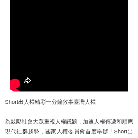
息
人
權
業
務
核
心
人
權
公
約
Short出人權精彩一分鐘敘事臺灣人權
陳
為鼓勵社會大眾重視人權議題，加速人權傳遞和順應
情
現代社群趨勢，國家人權委員會首度舉辦「Short出
申