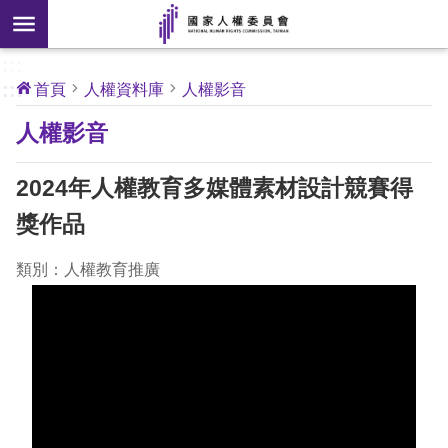
搜
前往主要內容區塊
尋
:::
[另
:::
首頁
人權資料庫
人權影音
開
核
人權影音
心
新
人
權
視
公
2024年人權教育多媒體素材設計競賽得
約
窗]
獎作品
關
於
類別：人權教育推廣
本
會
最
新
消