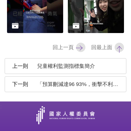
網
站
安
全
回上一頁
回最上面
政
策
兒童權利監測指標集簡介
隱
「預算刪減達96 93%，衝擊不利處境群體權益」1140313 國家人權委員會記者會
私
權
保
:
護
政