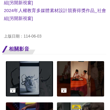
組
[另開新視窗]
擇
2024年人權教育多媒體素材設計競賽得獎作品_社會
組
[另開新視窗]
語
言
上版日期：114-06-03
兒少版
相關影音
回
首
頁
網
站
導
覽