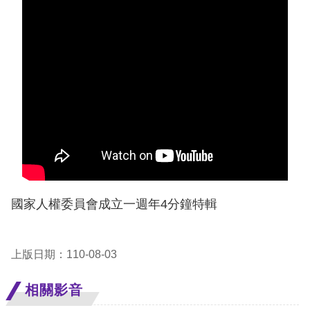
息
人
權
業
務
核
心
人
權
國家人權委員會成立一週年4分鐘特輯
公
約
上版日期：110-08-03
陳
情
相關影音
申