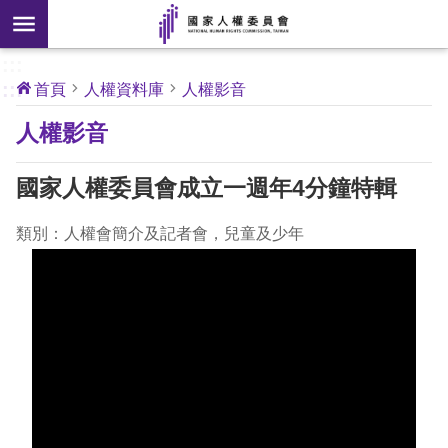
搜
前往主要內容區塊
尋
:::
[另
:::
首頁
人權資料庫
人權影音
開
核
人權影音
心
新
人
權
視
公
國家人權委員會成立一週年4分鐘特輯
約
窗]
類別：人權會簡介及記者會，兒童及少年
關
於
本
會
最
新
消