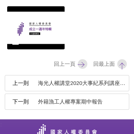
訴
人
權
資
料
庫
回上一頁
回最上面
無
障
海光人權講堂2020大事紀系列講座之四-台灣NGO工作者的甘苦談
礙
快
捷
外籍漁工人權專案期中報告
鍵
請
:
選