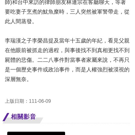
師)和台中來訪的律師朋友林連宗在客廳聊天，等著
訴
要吃妻子烹煮的魷魚糜時，三人突然被軍警帶走，從
人
此人間蒸發。
權
資
李瑞漢之子李榮昌提及當年十五歲的年紀，看見父親
料
庫
在他眼前被抓走的過程，與事後找不到真相更找不到
屍體的悲傷。二二八事件對當事者家屬來說，不再只
無
是一個歷史事件或政治事件，而是人權強烈被漠視的
障
深層無奈。
礙
快
捷
上版日期：111-06-09
鍵
相關影音
請
選