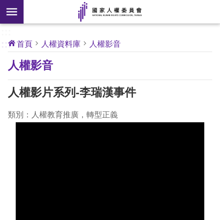
搜
前往主要內容區塊
尋
:::
[另
:::
首頁
人權資料庫
人權影音
開
核
人權影音
心
新
人
權
視
公
人權影片系列-李瑞漢事件
約
窗]
類別：人權教育推廣，轉型正義
關
於
本
會
最
新
消