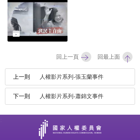
擇
語
言
兒少版
回上一頁
回最上面
回
人權影片系列-張玉蘭事件
首
頁
人權影片系列-蕭錦文事件
網
站
:
導
覽