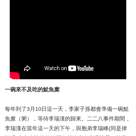
息
人
權
業
務
核
心
人
權
一碗來不及吃的魷魚糜
公
約
每年到了3月10日這一天，李家子孫都會準備一碗魷
陳
魚糜（粥），等待李瑞漢的歸來。二二八事件期間，
情
李瑞漢在當年這一天的下午，與胞弟李瑞峰(同是律
申