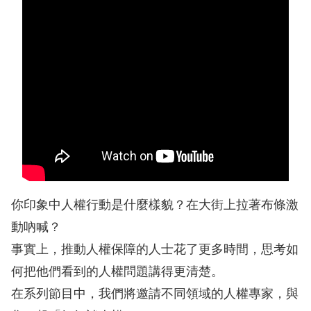
息
人
權
業
務
核
心
人
權
你印象中人權行動是什麼樣貌？在大街上拉著布條激
公
約
動吶喊？
事實上，推動人權保障的人士花了更多時間，思考如
陳
何把他們看到的人權問題講得更清楚。
情
在系列節目中，我們將邀請不同領域的人權專家，與
申