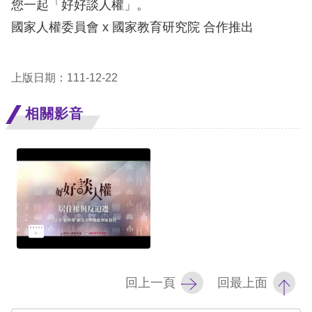
您一起「好好談人權」。
訴
國家人權委員會 x 國家教育研究院 合作推出
人
權
上版日期：111-12-22
資
料
相關影音
庫
無
障
礙
快
捷
鍵
回上一頁
回最上面
請
選