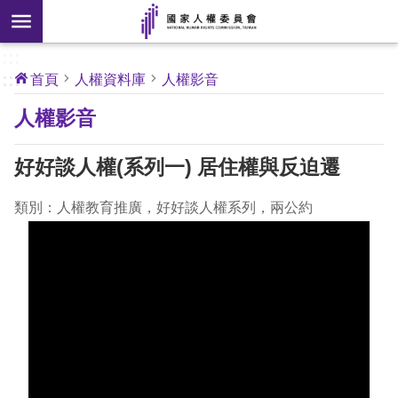
搜
前往主要內容區塊
尋
:::
[另
:::
首頁
人權資料庫
人權影音
開
核
人權影音
心
新
人
權
視
公
好好談人權(系列一) 居住權與反迫遷
約
窗]
類別：人權教育推廣，好好談人權系列，兩公約
關
於
本
會
最
新
消