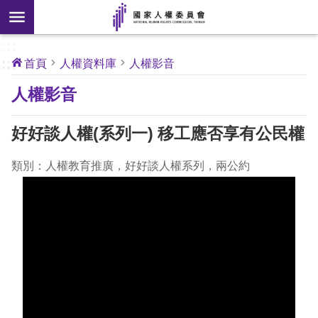
搜
前往主要內容區塊
尋
:::
[另
:::
首頁
人權資料庫
人權影音
開
核
人權影音
心
新
人
權
視
公
好好談人權(系列一) 移工應否享有公民權
約
窗]
類別：人權教育推廣，好好談人權系列，兩公約
關
於
本
會
最
新
消