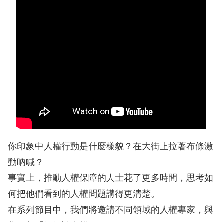
息
人
權
業
務
核
心
人
權
你印象中人權行動是什麼樣貌？在大街上拉著布條激
公
約
動吶喊？
事實上，推動人權保障的人士花了更多時間，思考如
陳
何把他們看到的人權問題講得更清楚。
情
在系列節目中，我們將邀請不同領域的人權專家，與
申