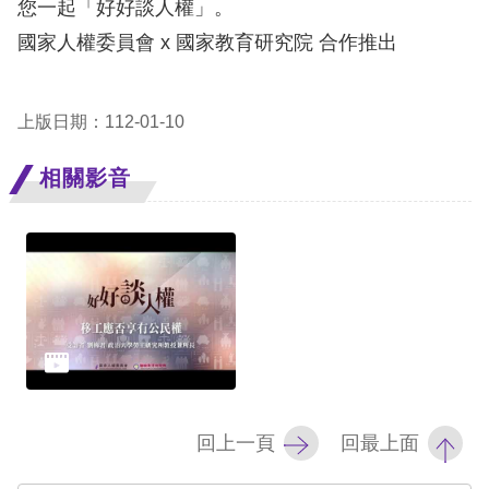
您一起「好好談人權」。
訴
國家人權委員會 x 國家教育研究院 合作推出
人
權
上版日期：112-01-10
資
料
相關影音
庫
無
障
礙
快
捷
鍵
回上一頁
回最上面
請
選